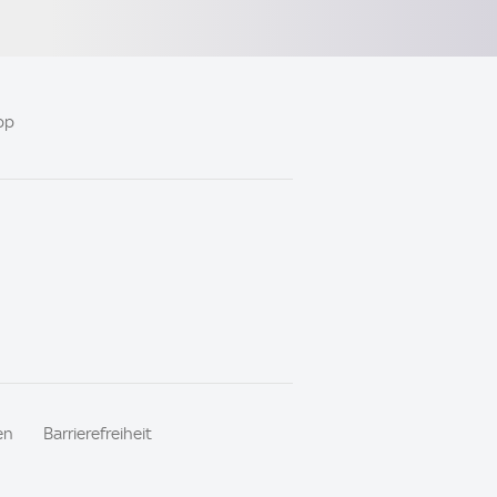
pp
en
Barrierefreiheit