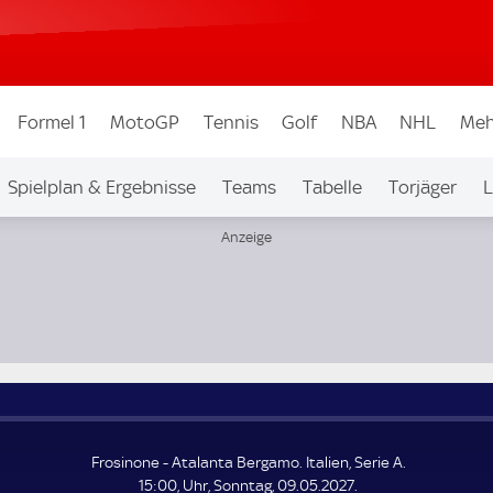
Formel 1
MotoGP
Tennis
Golf
NBA
NHL
Meh
Spielplan & Ergebnisse
Teams
Tabelle
Torjäger
L
Frosinone - Atalanta Bergamo. Italien, Serie A.
15:00, Uhr, Sonntag, 09.05.2027.