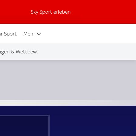
Sky Sport erleben
r Sport
Mehr
igen & Wettbew.