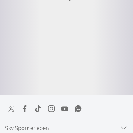
Sky Sport erleben