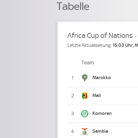
Tabelle
Africa Cup of Nations 
Letzte Aktualisierung:
15:03 Uhr, 
Team
Team
Platz
Marokko
1
Mali
2
Komoren
3
Sambia
4