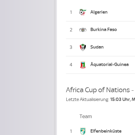
Platz
Algerien
1
Burkina Faso
2
Sudan
3
Äquatorial-Guinea
4
Africa Cup of Nations 
Letzte Aktualisierung:
15:03 Uhr, 
Team
Team
Platz
Elfenbeinküste
1