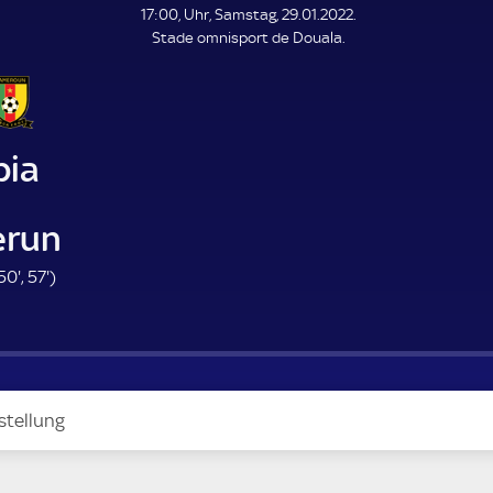
L
17:00, Uhr, Samstag, 29.01.2022.
E
Stade omnisport de Douala.
N
D
E
ia
run
5
5
50'
,
57'
)
0
7
.
.
m
m
i
i
n
n
stellung
u
u
t
t
e
e