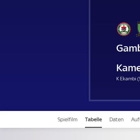
Gamb
Kame
K Ekambi (
Spielfilm
Tabelle
Daten
Auf