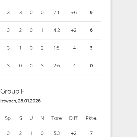
3
3
0
0
7:1
+6
9
3
2
0
1
4:2
+2
6
3
1
0
2
1:5
-4
3
3
0
0
3
2:6
-4
0
- Group F
Mittwoch, 28.01.2026
Sp.
Spiele
S
Siege
U
Unentschieden
N
Niederlagen
Tore
Tore
Diff.
Differenz
Pkte.
Punkte
3
2
1
0
5:3
+2
7