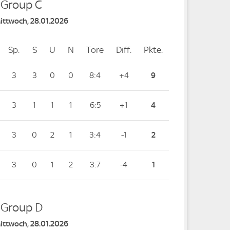
- Group C
Mittwoch, 28.01.2026
Sp.
Spiele
S
Siege
U
Unentschieden
N
Niederlagen
Tore
Tore
Diff.
Differenz
Pkte.
Punkte
3
3
0
0
8:4
+4
9
3
1
1
1
6:5
+1
4
3
0
2
1
3:4
-1
2
3
0
1
2
3:7
-4
1
- Group D
Mittwoch, 28.01.2026