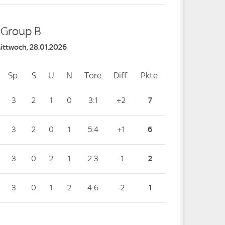
- Group B
Mittwoch, 28.01.2026
Sp.
Spiele
S
Siege
U
Unentschieden
N
Niederlagen
Tore
Tore
Diff.
Differenz
Pkte.
Punkte
3
2
1
0
3:1
+2
7
3
2
0
1
5:4
+1
6
3
0
2
1
2:3
-1
2
3
0
1
2
4:6
-2
1