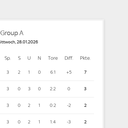
- Group A
Mittwoch, 28.01.2026
Sp.
Spiele
S
Siege
U
Unentschieden
N
Niederlagen
Tore
Tore
Diff.
Differenz
Pkte.
Punkte
3
2
1
0
6:1
+5
7
3
0
3
0
2:2
0
3
3
0
2
1
0:2
-2
2
3
0
2
1
1:4
-3
2