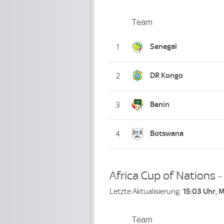
Team
Team
Platz
Senegal
1
DR Kongo
2
Benin
3
Botswana
4
Africa Cup of Nations 
Letzte Aktualisierung:
15:03 Uhr, 
Team
Team