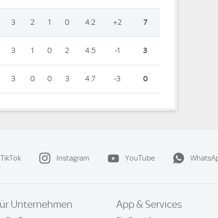
3
2
1
0
4:2
+2
7
3
1
0
2
4:5
-1
3
3
0
0
3
4:7
-3
0
TikTok
Instagram
YouTube
WhatsA
ür Unternehmen
App & Services