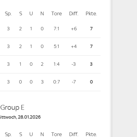
Sp.
Spiele
S
Siege
U
Unentschieden
N
Niederlagen
Tore
Tore
Diff.
Differenz
Pkte.
Punkte
3
2
1
0
7:1
+6
7
3
2
1
0
5:1
+4
7
3
1
0
2
1:4
-3
3
3
0
0
3
0:7
-7
0
- Group E
Mittwoch, 28.01.2026
Sp.
Spiele
S
Siege
U
Unentschieden
N
Niederlagen
Tore
Tore
Diff.
Differenz
Pkte.
Punkte