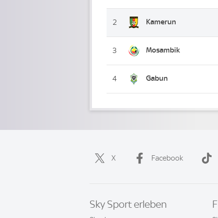
Kamerun
2
Mosambik
3
Gabun
4
X
Facebook
Sky Sport erleben
F