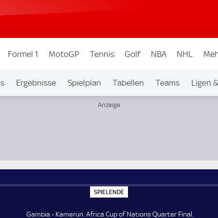
Formel 1
MotoGP
Tennis
Golf
NBA
NHL
Meh
os
Ergebnisse
Spielplan
Tabellen
Teams
Ligen 
S
SPIELENDE
P
I
E
Gambia - Kamerun. Africa Cup of Nations Quarter Final.