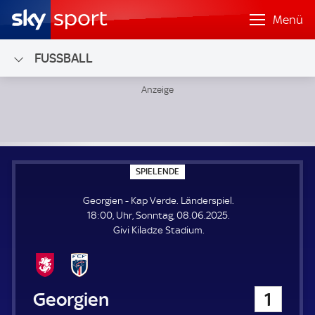
Menü
FUSSBALL
Georgien - Kap Verde; Länderspiel
S
SPIELENDE
P
I
Georgien - Kap Verde. Länderspiel.
E
L
18:00, Uhr, Sonntag, 08.06.2025.
E
Givi Kiladze Stadium.
N
D
E
Georgien
1