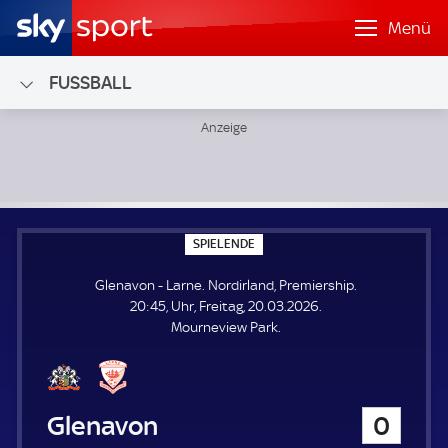
Menü
FUSSBALL
Glenavon - Larne; Nordirland, Premiership
S
SPIELENDE
P
I
Glenavon - Larne. Nordirland, Premiership.
E
L
20:45, Uhr, Freitag, 20.03.2026.
E
Mourneview Park.
N
D
E
Glenavon
0