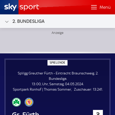
Menü
2. BUNDESLIGA
SpVgg Greuther Fürth - Eintracht Braunschweig; 2. Bundes
S
SPIELENDE
P
I
SpVgg Greuther Fürth - Eintracht Braunschweig. 2.
E
L
Bundesliga.
E
13:00, Uhr, Samstag, 04.05.2024.
N
D
Z
Sportpark Ronhof | Thomas Sommer
Zuschauer:
13.241.
E
u
s
c
h
SpVgg Greuther Fürth
3