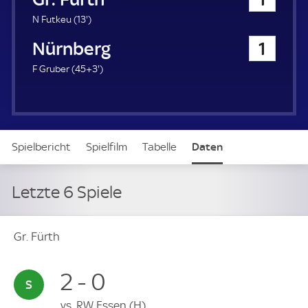
a
u
1
N Futkeu (
13'
)
e
3
1. FC Nürnberg
1
r
.
m
4
F Gruber (
45+3'
)
i
8
n
.
u
m
t
i
e
n
Spielbericht
Spielfilm
Tabelle
Daten
u
t
e
Aufstellung
Live
Letzte 6 Spiele
Gr. Fürth
2 - 0
vs.
RW Essen
(H)