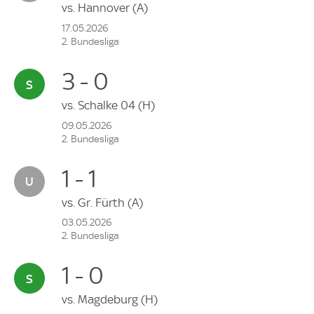
vs.
Hannover
(A)
17.05.2026
2. Bundesliga
3 - 0
vs.
Schalke 04
(H)
09.05.2026
2. Bundesliga
1 - 1
vs.
Gr. Fürth
(A)
03.05.2026
2. Bundesliga
1 - 0
vs.
Magdeburg
(H)