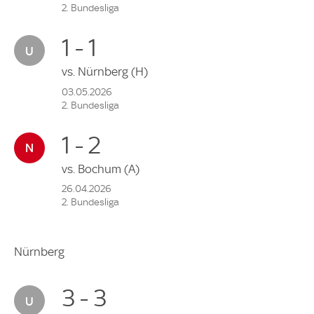
2. Bundesliga
1 - 1
vs.
Nürnberg
(H)
03.05.2026
2. Bundesliga
1 - 2
vs.
Bochum
(A)
26.04.2026
2. Bundesliga
Nürnberg
3 - 3