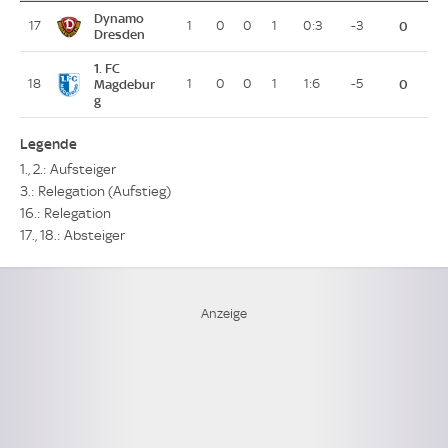
Dynamo
17
1
0
0
1
0:3
-3
0
Dresden
1. FC
18
Magdebur
1
0
0
1
1:6
-5
0
g
Legende
1., 2.: Aufsteiger
3.: Relegation (Aufstieg)
16.: Relegation
17., 18.: Absteiger