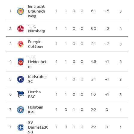
Eintracht
1
Braunsch
1
1
0
0
6:1
+5
3
weig
1. FC
2
1
1
0
0
3:0
+3
3
Nürnberg
Energie
3
1
1
0
0
3:1
+2
3
Cottbus
1. FC
4
Heidenhei
1
1
0
0
4:3
+1
3
m
Karlsruher
5
1
1
0
0
2:1
+1
3
SC
Hertha
6
1
1
0
0
1:0
+1
3
BSC
Holstein
7
1
0
1
0
2:2
0
1
Kiel
SV
7
Darmstadt
1
0
1
0
2:2
0
1
98