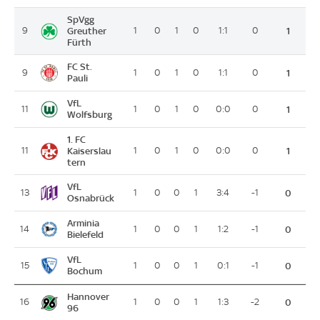
SpVgg
9
Greuther
1
0
1
0
1:1
0
1
Fürth
FC St.
9
1
0
1
0
1:1
0
1
Pauli
VfL
11
1
0
1
0
0:0
0
1
Wolfsburg
1. FC
11
Kaiserslau
1
0
1
0
0:0
0
1
tern
VfL
13
1
0
0
1
3:4
-1
0
Osnabrück
Arminia
14
1
0
0
1
1:2
-1
0
Bielefeld
VfL
15
1
0
0
1
0:1
-1
0
Bochum
Hannover
16
1
0
0
1
1:3
-2
0
96