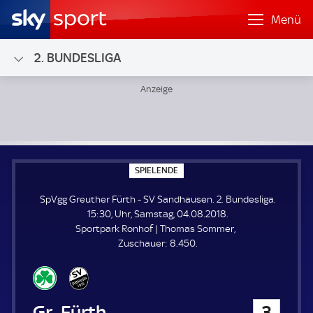
Menü
2. BUNDESLIGA
SpVgg Greuther Fürth - SV Sandhausen; 2. Bundesliga
S
SPIELENDE
P
I
SpVgg Greuther Fürth - SV Sandhausen. 2. Bundesliga.
E
L
15:30, Uhr, Samstag, 04.08.2018.
E
Sportpark Ronhof | Thomas Sommer
N
D
Z
Zuschauer:
8.450.
E
u
s
c
h
SpVgg Greuther Fürth
3