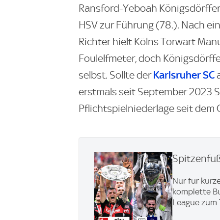
Ransford-Yeboah Königsdörffer t
HSV zur Führung (78.). Nach ei
Richter hielt Kölns Torwart Man
Foulelfmeter, doch Königsdörf
Karlsruher SC
selbst. Sollte der
a
erstmals seit September 2023 Spi
Pflichtspielniederlage seit dem 
Spitzenfu
Nur für kurze
komplette Bu
League zum 