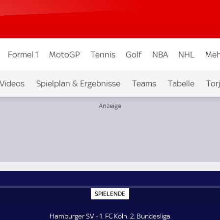
Formel 1
MotoGP
Tennis
Golf
NBA
NHL
Meh
Videos
Spielplan & Ergebnisse
Teams
Tabelle
Tor
bew.
Auf Sky
S
SPIELENDE
P
I
E
Hamburger SV - 1. FC Köln. 2. Bundesliga.