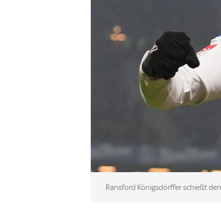
Image:
Ransford Königsdörffer schießt de