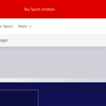
Sky Sport erleben
r Sport
Mehr
jäger