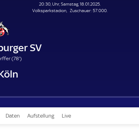
L
20:30, Uhr, Samstag, 18.01.2025.
E
Z
Volksparkstadion
Zuschauer:
57.000.
N
D
u
E
s
c
h
a
urger SV
u
e
7
rffer (
78'
)
r
8
 Köln
.
m
i
n
u
t
e
Daten
Aufstellung
Live