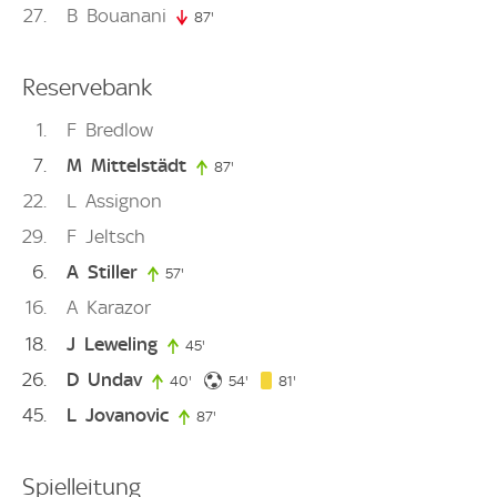
27
B
Bouanani
87'
87. minute
Reservebank
1
F
Bredlow
7
M
Mittelstädt
87'
87. minute
22
L
Assignon
29
F
Jeltsch
6
A
Stiller
57'
57. minute
16
A
Karazor
18
J
Leweling
45'
45. minute
26
D
Undav
54. minute
81. minute
40'
40. minute
54'
81'
45
L
Jovanovic
87'
87. minute
Spielleitung