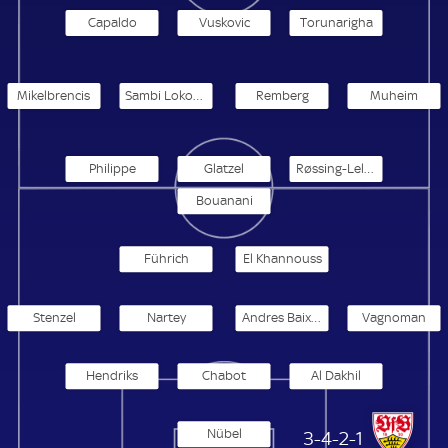
Capaldo
Vuskovic
Torunarigha
Mikelbrencis
Sambi Lokonga
Remberg
Muheim
Philippe
Glatzel
Røssing-Lelesiit
Bouanani
Führich
El Khannouss
Stenzel
Nartey
Andres Baixauli
Vagnoman
Hendriks
Chabot
Al Dakhil
Nübel
VfB Stuttgart
3-4-2-1