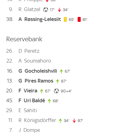
9
R
Glatzel
17. minute
17'
34'
34. minute
38
A
Røssing-Lelesiit
65. minute
81. minute
65'
81'
Reservebank
26
D
Peretz
22
A
Soumahoro
16
G
Gocholeishvili
67'
67. minute
13
G
Pires Ramos
87'
87. minute
20
F
Vieira
94. minute
67'
67. minute
90+4'
45
F
Uri Baldé
68'
68. minute
29
E
Sahiti
11
R
Königsdörffer
34'
34. minute
87'
87. minute
7
J
Dompe