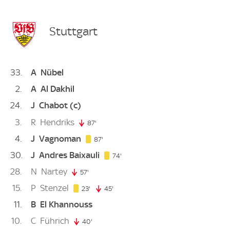
Stuttgart
33
A
Nübel
2
A
Al Dakhil
24
J
Chabot
(c)
3
R
Hendriks
87'
87. minute
4
J
Vagnoman
87. minute
87'
30
J
Andres Baixauli
74. minute
74'
28
N
Nartey
57'
57. minute
15
P
Stenzel
23. minute
23'
45'
45. minute
11
B
El Khannouss
10
C
Führich
40'
40. minute