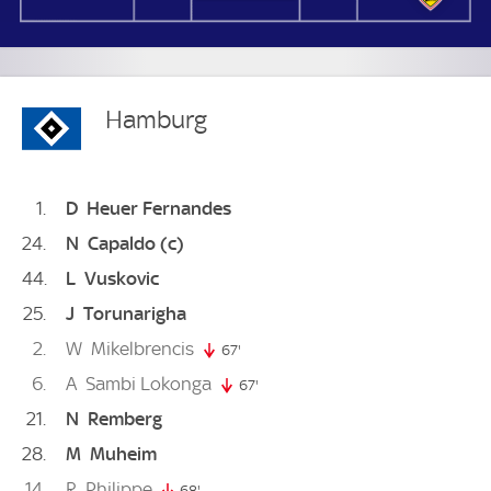
Hamburg
1
D
Heuer Fernandes
24
N
Capaldo
(c)
44
L
Vuskovic
25
J
Torunarigha
2
W
Mikelbrencis
67'
67. minute
6
A
Sambi Lokonga
67'
67. minute
21
N
Remberg
28
M
Muheim
14
R
Philippe
68'
68. minute