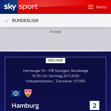
Menü
BUNDESLIGA
Hamburger SV - VfB Stuttgart; Bundesliga
S
SPIELENDE
P
I
Hamburger SV - VfB Stuttgart. Bundesliga.
E
L
15:30, Uhr, Sonntag, 30.11.2025.
E
Z
Volksparkstadion
Zuschauer:
57.000.
N
D
u
E
s
c
h
Hamburger SV
2
a