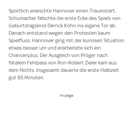
Sportlich erwischte Hannover einen Traumstart,
Schumacher fälschte die erste Ecke des Spiels von
Geburtstagskind Derrick Köhn ins eigene Tor ab.
Danach entstand wegen den Protesten kaum
Spielfluss. Hannover ging mit der kuriosen Situation
etwas besser um und erarbeitete sich ein
Chancenplus. Der Ausgleich von Pröger nach
fatalem Fehlpass von Ron-Robert Zieler kam aus
dem Nichts. Insgesamt dauerte die erste Halbzeit
gut 65 Minuten.