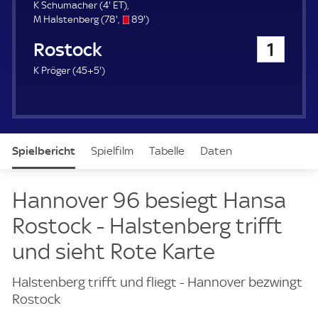
u
4
E
K Schumacher (
4'
ET
)
e
.
7
T
s
8
M Halstenberg (
78'
,
89'
)
r
m
8
/
9
Hansa Rostock
1
i
.
o
.
n
m
m
5
K Pröger (
45+5'
)
u
i
i
0
t
n
n
.
e
u
u
m
t
t
i
e
e
n
Spielbericht
Spielfilm
Tabelle
Daten
u
t
e
Aufstellung
Live
Hannover 96 besiegt Hansa
Rostock - Halstenberg trifft
und sieht Rote Karte
Halstenberg trifft und fliegt - Hannover bezwingt
Rostock