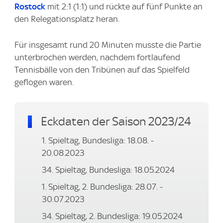
Rostock
mit 2:1 (1:1) und rückte auf fünf Punkte an
den Relegationsplatz heran.
Für insgesamt rund 20 Minuten musste die Partie
unterbrochen werden, nachdem fortlaufend
Tennisbälle von den Tribünen auf das Spielfeld
geflogen waren.
Eckdaten der Saison 2023/24
1. Spieltag, Bundesliga: 18.08. -
20.08.2023
34. Spieltag, Bundesliga: 18.05.2024
1. Spieltag, 2. Bundesliga: 28.07. -
30.07.2023
34. Spieltag, 2. Bundesliga: 19.05.2024