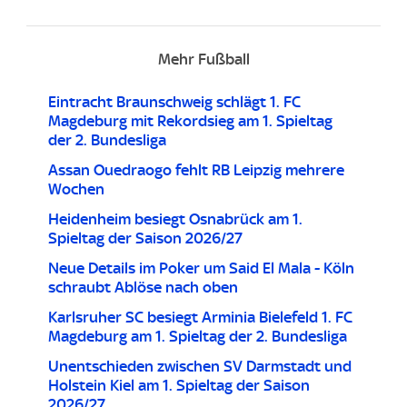
Mehr Fußball
Eintracht Braunschweig schlägt 1. FC
Magdeburg mit Rekordsieg am 1. Spieltag
der 2. Bundesliga
Assan Ouedraogo fehlt RB Leipzig mehrere
Wochen
Heidenheim besiegt Osnabrück am 1.
Spieltag der Saison 2026/27
Neue Details im Poker um Said El Mala - Köln
schraubt Ablöse nach oben
Karlsruher SC besiegt Arminia Bielefeld 1. FC
Magdeburg am 1. Spieltag der 2. Bundesliga
Unentschieden zwischen SV Darmstadt und
Holstein Kiel am 1. Spieltag der Saison
2026/27