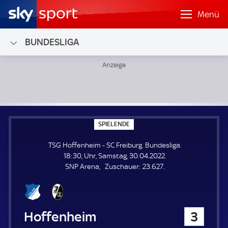
Menü
BUNDESLIGA
TSG Hoffenheim - SC Freiburg; Bundesliga
S
SPIELENDE
P
I
TSG Hoffenheim - SC Freiburg. Bundesliga.
E
L
18:30, Uhr, Samstag, 30.04.2022.
E
Z
SNP Arena
Zuschauer:
23.627.
N
D
u
E
s
c
h
TSG Hoffenheim
3
a