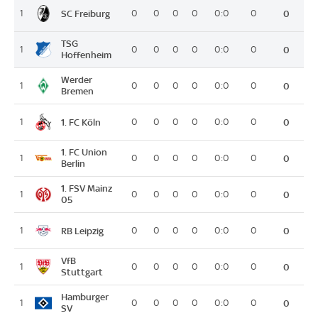
SC Freiburg
1
0
0
0
0
0:0
0
0
TSG
1
0
0
0
0
0:0
0
0
Hoffenheim
Werder
1
0
0
0
0
0:0
0
0
Bremen
1. FC Köln
1
0
0
0
0
0:0
0
0
1. FC Union
1
0
0
0
0
0:0
0
0
Berlin
1. FSV Mainz
1
0
0
0
0
0:0
0
0
05
RB Leipzig
1
0
0
0
0
0:0
0
0
VfB
1
0
0
0
0
0:0
0
0
Stuttgart
Hamburger
1
0
0
0
0
0:0
0
0
SV