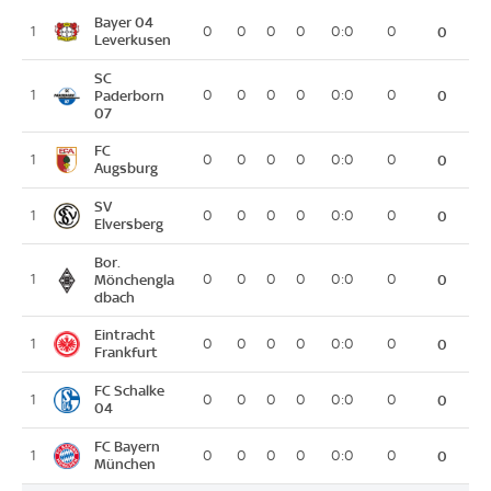
Bayer 04
1
0
0
0
0
0:0
0
0
Leverkusen
SC
1
Paderborn
0
0
0
0
0:0
0
0
07
FC
1
0
0
0
0
0:0
0
0
Augsburg
SV
1
0
0
0
0
0:0
0
0
Elversberg
Bor.
1
Mönchengla
0
0
0
0
0:0
0
0
dbach
Eintracht
1
0
0
0
0
0:0
0
0
Frankfurt
FC Schalke
1
0
0
0
0
0:0
0
0
04
FC Bayern
1
0
0
0
0
0:0
0
0
München