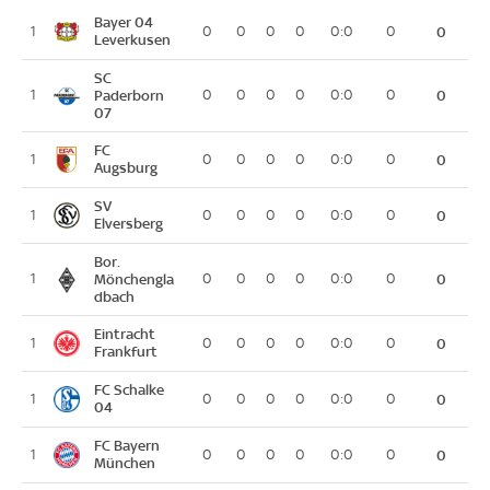
Bayer 04
1
0
0
0
0
0:0
0
0
Leverkusen
SC
1
Paderborn
0
0
0
0
0:0
0
0
07
FC
1
0
0
0
0
0:0
0
0
Augsburg
SV
1
0
0
0
0
0:0
0
0
Elversberg
Bor.
1
Mönchengla
0
0
0
0
0:0
0
0
dbach
Eintracht
1
0
0
0
0
0:0
0
0
Frankfurt
FC Schalke
1
0
0
0
0
0:0
0
0
04
FC Bayern
1
0
0
0
0
0:0
0
0
München