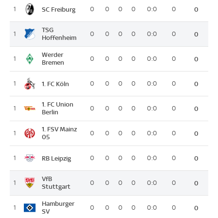
SC Freiburg
1
0
0
0
0
0:0
0
0
TSG
1
0
0
0
0
0:0
0
0
Hoffenheim
Werder
1
0
0
0
0
0:0
0
0
Bremen
1. FC Köln
1
0
0
0
0
0:0
0
0
1. FC Union
1
0
0
0
0
0:0
0
0
Berlin
1. FSV Mainz
1
0
0
0
0
0:0
0
0
05
RB Leipzig
1
0
0
0
0
0:0
0
0
VfB
1
0
0
0
0
0:0
0
0
Stuttgart
Hamburger
1
0
0
0
0
0:0
0
0
SV