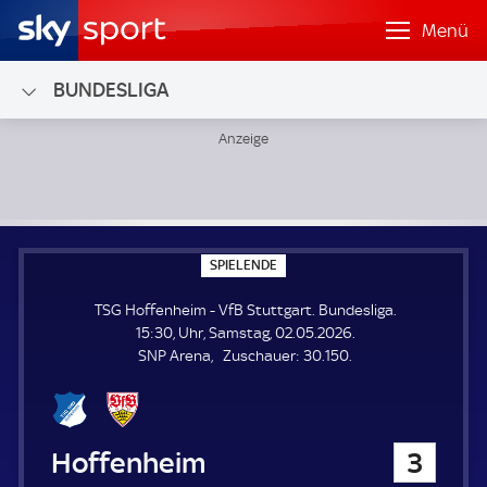
Menü
BUNDESLIGA
TSG Hoffenheim - VfB Stuttgart; Bundesliga
S
SPIELENDE
P
I
TSG Hoffenheim - VfB Stuttgart. Bundesliga.
E
L
15:30, Uhr, Samstag, 02.05.2026.
E
Z
SNP Arena
Zuschauer:
30.150.
N
D
u
E
s
c
h
TSG Hoffenheim
3
a