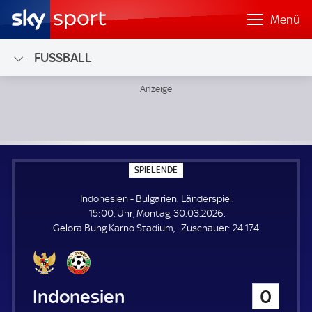
Menü
FUSSBALL
Indonesien - Bulgarien; Länderspiel
S
SPIELENDE
P
I
Indonesien - Bulgarien. Länderspiel.
E
L
15:00, Uhr, Montag, 30.03.2026.
E
Z
Gelora Bung Karno Stadium
Zuschauer:
24.174.
N
D
u
E
s
c
h
Indonesien
0
a