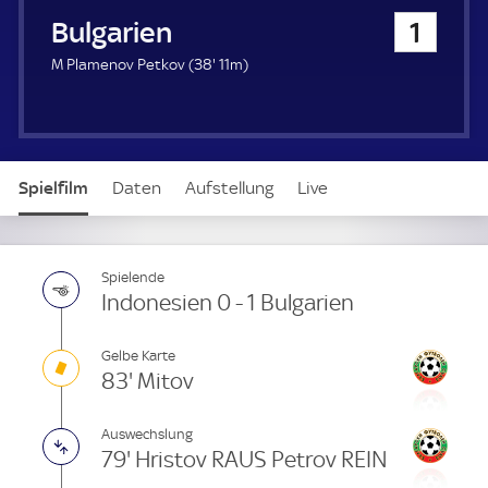
u
Bulgarien
1
e
r
3
M Plamenov Petkov (
38'
11m)
8
.
m
i
n
Spielfilm
Daten
Aufstellung
Live
u
t
e
Spielende
Indonesien 0 - 1 Bulgarien
Gelbe Karte
83' Mitov
Auswechslung
79' Hristov RAUS Petrov REIN