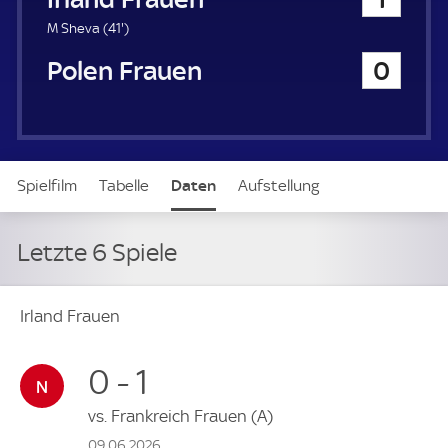
a
u
4
M Sheva (
41'
)
e
1
Polen Frauen
0
r
.
m
i
n
u
t
Spielfilm
Tabelle
Daten
Aufstellung
e
Letzte 6 Spiele
Irland Frauen
0 - 1
vs.
Frankreich Frauen
(A)
09.06.2026