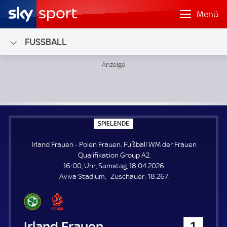
Menü
FUSSBALL
Irland Frauen - Polen Frauen; Fußball WM der Frauen Qual
S
SPIELENDE
P
I
Irland Frauen - Polen Frauen. Fußball WM der Frauen
E
L
Qualifikation Group A2.
E
16:00, Uhr, Samstag, 18.04.2026.
N
D
Z
Aviva Stadium
Zuschauer:
18.267.
E
u
s
c
h
Irland Frauen
1