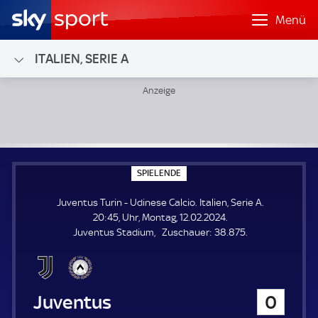
Menü
ITALIEN, SERIE A
Juventus Turin - Udinese Calcio; Italien, Serie A
S
SPIELENDE
P
I
Juventus Turin - Udinese Calcio. Italien, Serie A.
E
L
20:45, Uhr, Montag, 12.02.2024.
E
Z
Juventus Stadium
Zuschauer:
38.875.
N
D
u
E
s
c
h
Juventus Turin
0
a