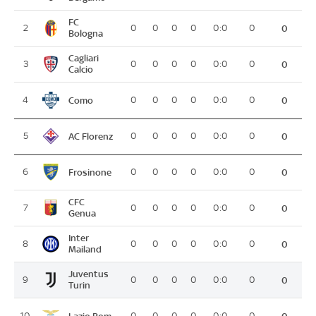
FC
2
0
0
0
0
0:0
0
0
Bologna
Cagliari
3
0
0
0
0
0:0
0
0
Calcio
Como
4
0
0
0
0
0:0
0
0
AC Florenz
5
0
0
0
0
0:0
0
0
Frosinone
6
0
0
0
0
0:0
0
0
CFC
7
0
0
0
0
0:0
0
0
Genua
Inter
8
0
0
0
0
0:0
0
0
Mailand
Juventus
9
0
0
0
0
0:0
0
0
Turin
Lazio Rom
10
0
0
0
0
0:0
0