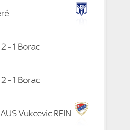
éré
 2 - 1 Borac
 2 - 1 Borac
 RAUS Vukcevic REIN