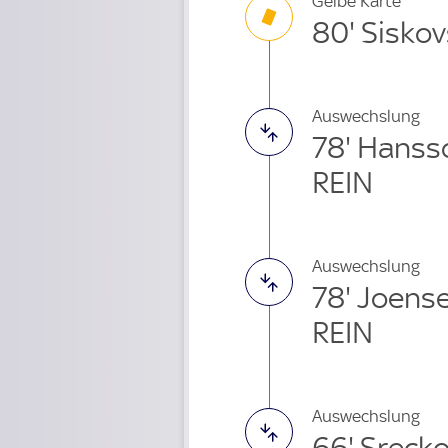
Gelbe Karte
80' Siskov
Auswechslung
78' Hanss
REIN
Auswechslung
78' Joens
REIN
Auswechslung
66' Sreck