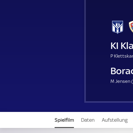
KI Kl
P Klettskar
Bora
M Jensen (
Spielfilm
Daten
Aufstellung