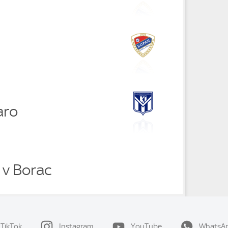
aro
k v Borac
TikTok
Instagram
YouTube
WhatsA