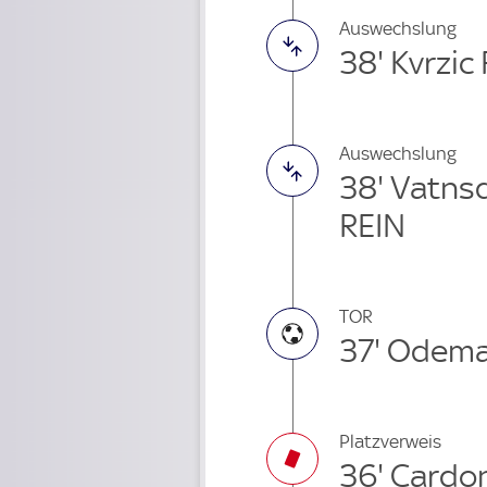
Auswechslung
38' Kvrzic
Auswechslung
38' Vatns
REIN
TOR
37' Odem
Platzverweis
36' Cardo