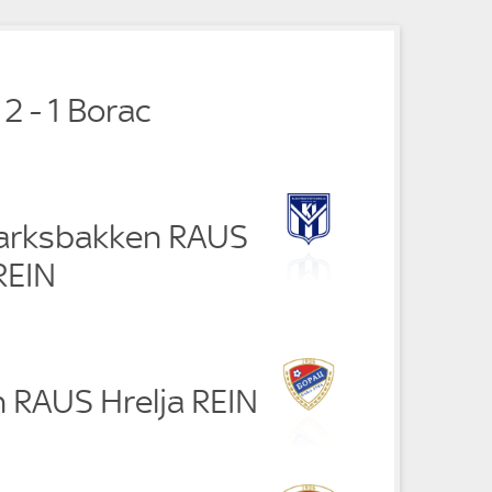
e
e
 2 - 1 Borac
arksbakken RAUS
REIN
n RAUS Hrelja REIN