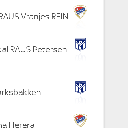
 RAUS Vranjes REIN
dal RAUS Petersen
arksbakken
na Herera