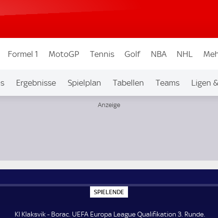
Formel 1
MotoGP
Tennis
Golf
NBA
NHL
Meh
os
Ergebnisse
Spielplan
Tabellen
Teams
Ligen 
unde
S
SPIELENDE
P
I
E
KI Klaksvik - Borac. UEFA Europa League Qualifikation 3. Runde.