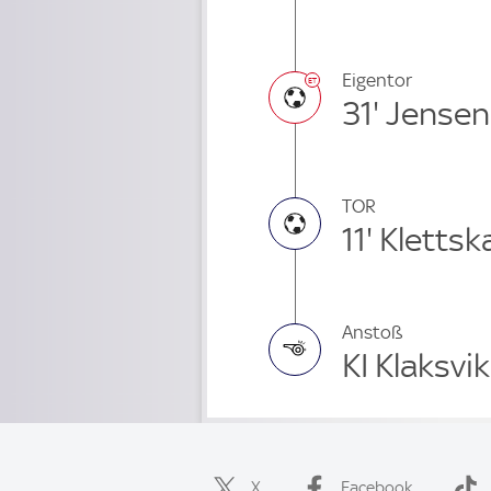
Eigentor
31' Jensen
TOR
11' Klettsk
Anstoß
KI Klaksvi
X
Facebook