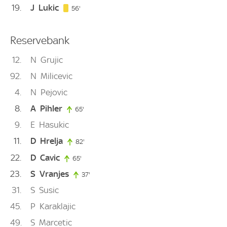
19
J
Lukic
56. minute
56'
Reservebank
12
N
Grujic
92
N
Milicevic
4
N
Pejovic
8
A
Pihler
65'
65. minute
9
E
Hasukic
11
D
Hrelja
82'
82. minute
22
D
Cavic
65'
65. minute
23
S
Vranjes
37'
37. minute
31
S
Susic
45
P
Karaklajic
49
S
Marcetic