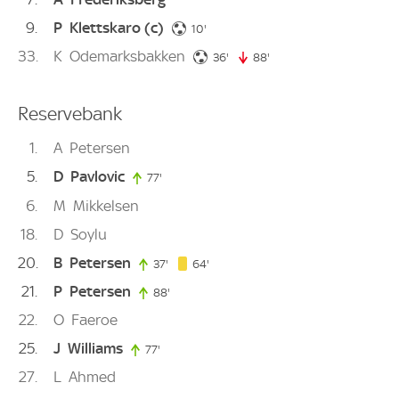
9
P
Klettskaro
(c)
10. minute
10'
33
K
Odemarksbakken
36. minute
36'
88'
88. minute
Reservebank
1
A
Petersen
5
D
Pavlovic
77'
77. minute
6
M
Mikkelsen
18
D
Soylu
20
B
Petersen
64. minute
37'
37. minute
64'
21
P
Petersen
88'
88. minute
22
O
Faeroe
25
J
Williams
77'
77. minute
27
L
Ahmed