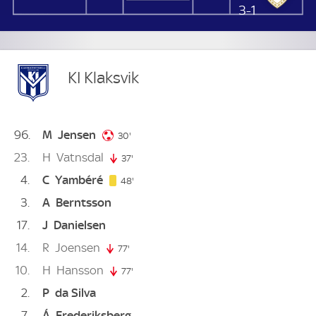
3-1
KI Klaksvik
96
M
Jensen
30. minute
30'
23
H
Vatnsdal
37'
37. minute
4
C
Yambéré
48. minute
48'
3
A
Berntsson
17
J
Danielsen
14
R
Joensen
77'
77. minute
10
H
Hansson
77'
77. minute
2
P
da Silva
7
Á
Frederiksberg