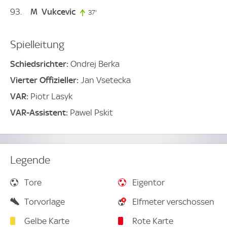
93
M
Vukcevic
37'
37. minute
Spielleitung
Schiedsrichter:
Ondrej Berka
Vierter Offizieller:
Jan Vsetecka
VAR:
Piotr Lasyk
VAR-Assistent:
Pawel Pskit
Legende
Tore
Eigentor
Torvorlage
Elfmeter verschossen
Gelbe Karte
Rote Karte