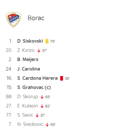
Borac
1
D
Siskovski
79. minute
79'
20
Z
Kvrzic
37'
37. minute
2
B
Meijers
24
J
Carolina
16
S
Cardona Herera
35. minute
35'
15
S
Grahovac
(c)
88
D
Skorup
65'
65. minute
27
E
Kulasin
82'
82. minute
77
S
Savic
37'
37. minute
7
N
Sreckovic
65'
65. minute