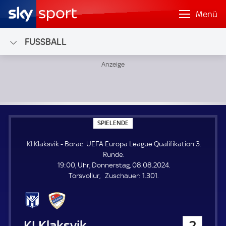
Menü
FUSSBALL
KI Klaksvik - Borac; UEFA Europa League Qualifikation 3. R
S
SPIELENDE
P
I
KI Klaksvik - Borac. UEFA Europa League Qualifikation 3.
E
L
Runde.
E
19:00, Uhr, Donnerstag, 08.08.2024.
N
D
Z
Torsvollur
Zuschauer:
1.301.
E
u
s
c
h
KI Klaksvik
2