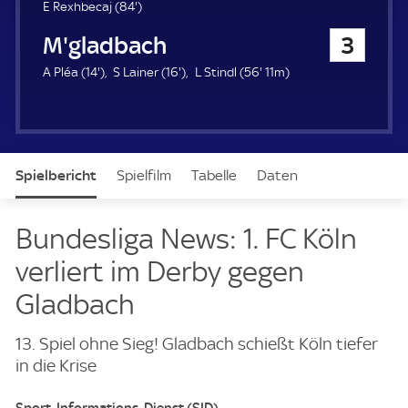
u
8
E Rexhbecaj (
84'
)
e
4
Bor. Mönchengladbach
3
r
.
m
1
1
5
A Pléa (
14'
)
S Lainer (
16'
)
L Stindl (
56'
11m)
i
4
6
6
n
.
.
.
u
m
m
m
t
i
i
i
e
n
n
n
Spielbericht
Spielfilm
Tabelle
Daten
u
u
u
t
t
t
e
e
e
Aufstellung
Vorschau
Bundesliga News: 1. FC Köln
verliert im Derby gegen
Gladbach
13. Spiel ohne Sieg! Gladbach schießt Köln tiefer
in die Krise
Sport-Informations-Dienst (SID)