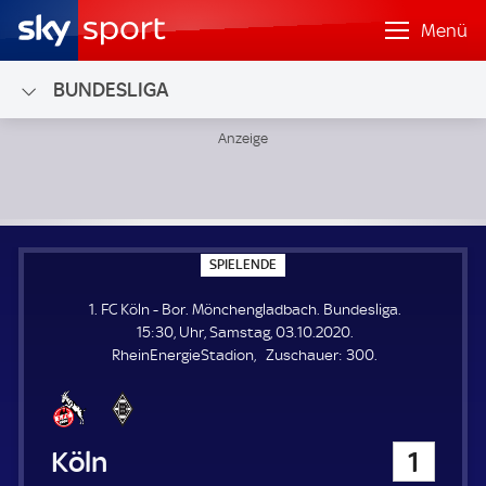
Menü
BUNDESLIGA
1. FC Köln - Bor. Mönchengladbach; Bundesliga
S
SPIELENDE
P
I
1. FC Köln - Bor. Mönchengladbach. Bundesliga.
E
L
15:30, Uhr, Samstag, 03.10.2020.
E
Z
RheinEnergieStadion
Zuschauer:
300.
N
D
u
E
s
c
h
1. FC Köln
1
a