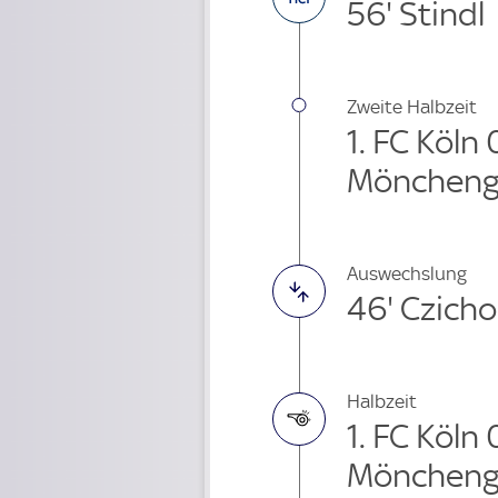
56' Stindl
Zweite Halbzeit
1. FC Köln 
Möncheng
Auswechslung
46' Czich
Halbzeit
1. FC Köln 
Möncheng