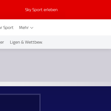
Sky Sport erleben
r Sport
Mehr
ger
Ligen & Wettbew.