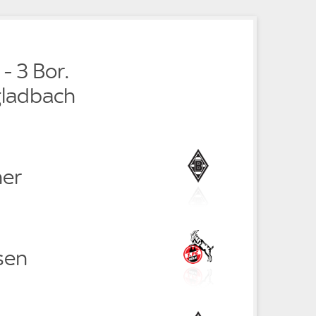
e
e
e
 - 3 Bor.
ladbach
ner
sen