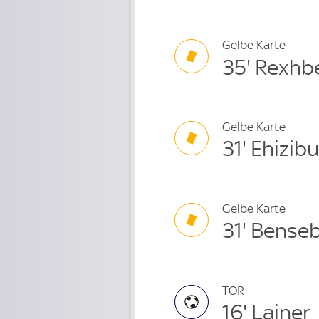
Gelbe Karte
35' Rexhb
Gelbe Karte
31' Ehizib
Gelbe Karte
31' Benseb
TOR
16' Lainer