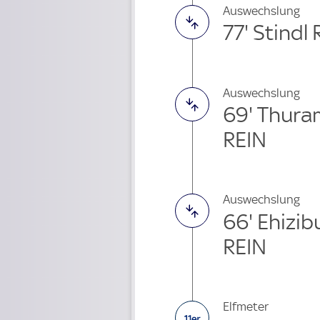
Auswechslung
77' Stindl
Auswechslung
69' Thur
REIN
Auswechslung
66' Ehizi
REIN
Elfmeter