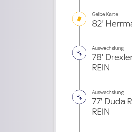
Gelbe Karte
82' Herrm
Auswechslung
78' Drexl
REIN
Auswechslung
77' Duda 
REIN