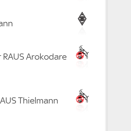
ann
er RAUS Arokodare
RAUS Thielmann