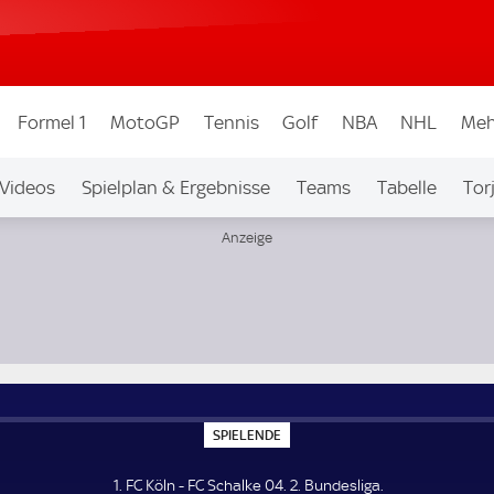
Formel 1
MotoGP
Tennis
Golf
NBA
NHL
Meh
Videos
Spielplan & Ergebnisse
Teams
Tabelle
Tor
bew.
Auf Sky
S
SPIELENDE
P
I
E
1. FC Köln - FC Schalke 04. 2. Bundesliga.