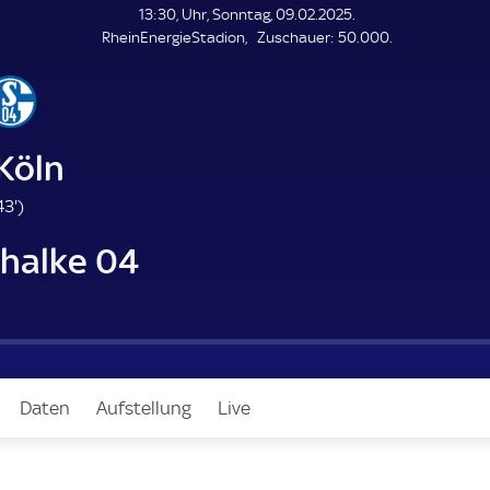
L
13:30, Uhr, Sonntag, 09.02.2025.
E
Z
RheinEnergieStadion
Zuschauer:
50.000.
N
D
u
E
s
c
h
a
 Köln
u
e
4
43'
)
r
3
chalke 04
.
m
i
n
u
t
e
Daten
Aufstellung
Live