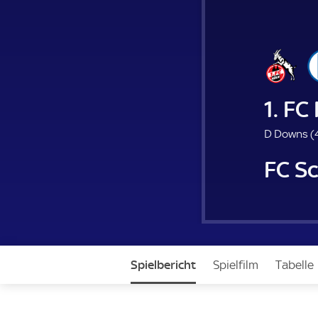
1. FC
D Downs (
FC S
Spielbericht
Spielfilm
Tabelle