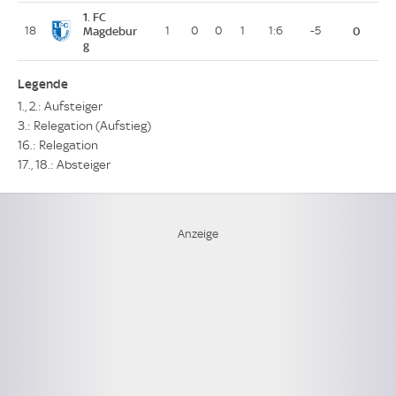
1. FC
18
Magdebur
1
0
0
1
1:6
-5
0
g
Legende
1., 2.: Aufsteiger
3.: Relegation (Aufstieg)
16.: Relegation
17., 18.: Absteiger