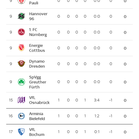
9
0
0
0
0
0:0
0
0
Pauli
Hannover
9
0
0
0
0
0:0
0
0
96
1. FC
9
0
0
0
0
0:0
0
0
Nürnberg
Energie
9
0
0
0
0
0:0
0
0
Cottbus
Dynamo
9
0
0
0
0
0:0
0
0
Dresden
SpVgg
9
Greuther
0
0
0
0
0:0
0
0
Fürth
VfL
15
1
0
0
1
3:4
-1
0
Osnabrück
Arminia
16
1
0
0
1
1:2
-1
0
Bielefeld
VfL
17
1
0
0
1
0:1
-1
0
Bochum