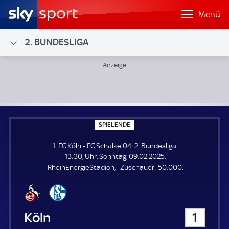
Menü
2. BUNDESLIGA
1. FC Köln - FC Schalke 04; 2. Bundesliga
S
SPIELENDE
P
I
1. FC Köln - FC Schalke 04. 2. Bundesliga.
E
L
13:30, Uhr, Sonntag, 09.02.2025.
E
Z
RheinEnergieStadion
Zuschauer:
50.000.
N
D
u
E
s
c
h
1. FC Köln
1
a