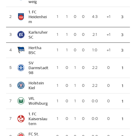
weig
1. FC
2
Heidenhei
1
1
0
0
4:3
+1
3
m
Karlsruher
3
1
1
0
0
2:1
+1
3
SC
Hertha
4
1
1
0
0
1:0
+1
3
BSC
SV
5
Darmstadt
1
0
1
0
2:2
0
1
98
Holstein
5
1
0
1
0
2:2
0
1
Kiel
VfL
7
1
0
1
0
0:0
0
1
Wolfsburg
1. FC
7
Kaiserslau
1
0
1
0
0:0
0
1
tern
FC St.