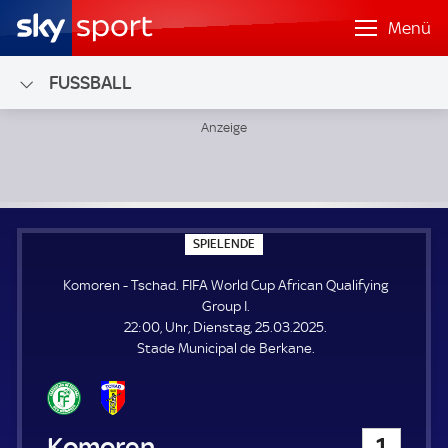
Menü
FUSSBALL
Komoren - Tschad; FIFA World Cup African Qualifying Grou
S
SPIELENDE
P
I
Komoren - Tschad. FIFA World Cup African Qualifying
E
L
Group I.
E
22:00, Uhr, Dienstag, 25.03.2025.
N
D
Stade Municipal de Berkane.
E
Komoren
1