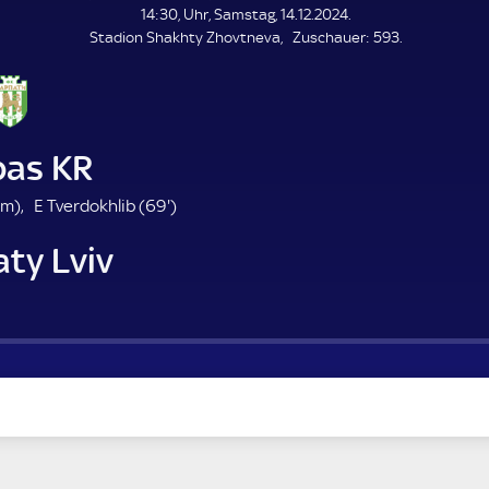
L
14:30, Uhr, Samstag, 14.12.2024.
E
Z
Stadion Shakhty Zhovtneva
Zuschauer:
593.
N
D
u
E
s
c
h
a
bas KR
u
e
6
1m)
E Tverdokhlib (
69'
)
r
9
ty Lviv
.
m
i
n
u
t
e