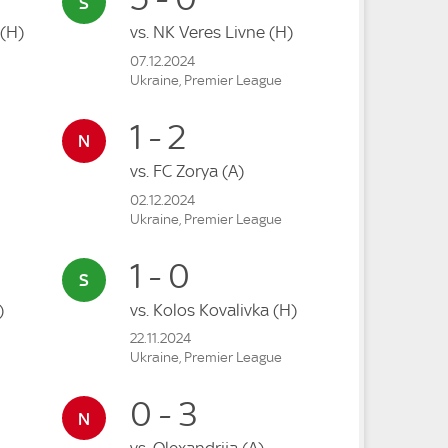
(H)
vs.
NK Veres Livne
(H)
07.12.2024
Ukraine, Premier League
1 - 2
vs.
FC Zorya
(A)
02.12.2024
Ukraine, Premier League
1 - 0
)
vs.
Kolos Kovalivka
(H)
22.11.2024
Ukraine, Premier League
0 - 3