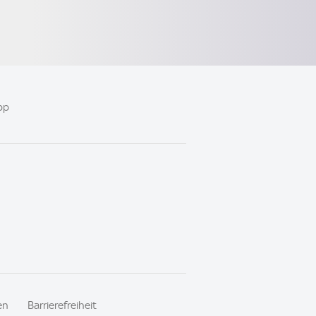
pp
en
Barrierefreiheit