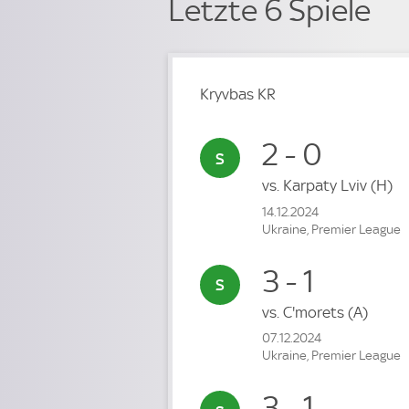
Letzte 6 Spiele
Kryvbas KR
2 - 0
vs.
Karpaty Lviv
(H)
14.12.2024
Ukraine, Premier League
3 - 1
vs.
C'morets
(A)
07.12.2024
Ukraine, Premier League
3 - 1