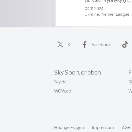
vs.
Rukh Vynnyky
(H)
04.11.2024
Ukraine, Premier League
X
Facebook
Sky Sport erleben
F
Sky.de
S
WOW.de
W
Häufige Fragen
Impressum
AGB