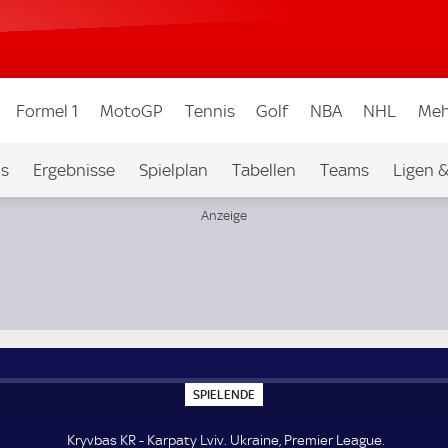
Formel 1
MotoGP
Tennis
Golf
NBA
NHL
Meh
os
Ergebnisse
Spielplan
Tabellen
Teams
Ligen 
S
SPIELENDE
P
I
E
Kryvbas KR - Karpaty Lviv. Ukraine, Premier League.