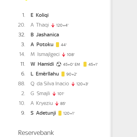
1
E
Koliqi
20
A
Thaqi
te
120+4'
124. minute
32
B
Jashanica
3
A
Potoku
44. minute
44'
14
M
Ismajlgeci
inute
108'
108. minute
11
W
Hamidi
45. minute
46. minute
45+0'
EM
45+1'
6
L
Emërllahu
te
92. minute
90+2'
88
Q
da Silva Inacio
120+3'
123. minute
2
G
Smajli
101'
101. minute
10
A
Kryeziu
85'
85. minute
9
S
Adetunji
121. minute
120+1'
Reservebank