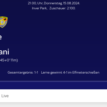
21:00, Uhr, Donnerstag, 15.08.2024.
Z
Inver Park
Zuschauer:
2.100.
u
s
c
h
a
e
u
e
r
ani
4
45+0'
11m)
5
.
1-1
Larne gewinnt 4-1 im Elfmeterschießen
m
i
n
u
Live
t
e