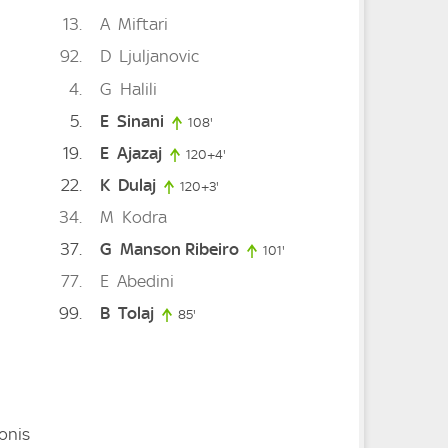
13
A
Miftari
92
D
Ljuljanovic
. minute
4
G
Halili
5
E
Sinani
108'
108. minute
19
E
Ajazaj
0. minute
120+4'
124. minute
22
K
Dulaj
inute
120+3'
123. minute
34
M
Kodra
37
G
Manson Ribeiro
101'
101. minute
77
E
Abedini
99
B
Tolaj
85'
85. minute
onis