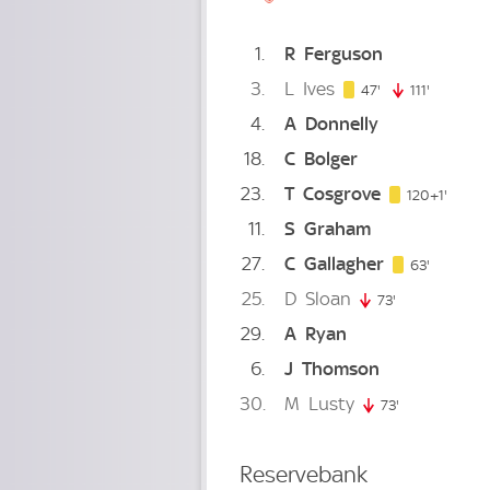
1
R
Ferguson
3
L
Ives
47. minute
47'
111'
111. minu
4
A
Donnelly
18
C
Bolger
23
T
Cosgrove
121. m
120+1'
11
S
Graham
27
C
Gallagher
63. minu
63'
25
D
Sloan
73'
73. minute
29
A
Ryan
6
J
Thomson
30
M
Lusty
73'
73. minute
Reservebank