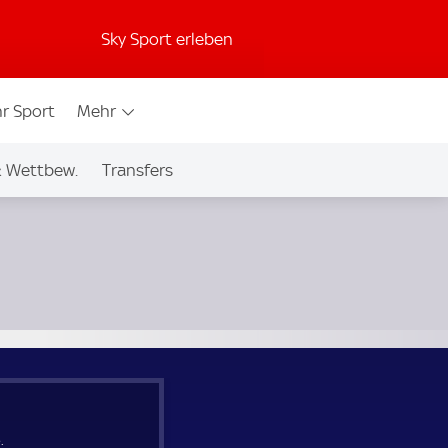
Sky Sport erleben
r Sport
Mehr
& Wettbew.
Transfers
.