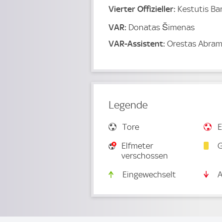
Vierter Offizieller:
Kestutis Ba
VAR:
Donatas Šimenas
VAR-Assistent:
Orestas Abram
Legende
Tore
E
Elfmeter
G
verschossen
Eingewechselt
A