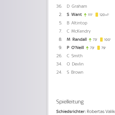
36
D
Graham
2
S
Want
121
111'
111. minute
120+1'
5
B
Altintop
7
C
McKendry
8
M
Randall
10
73'
73. minute
100'
9
P
O'Neill
79. m
73'
73. minute
79'
26
C
Smith
34
O
Devlin
24
S
Brown
Spielleitung
Schiedsrichter:
Robertas Valik