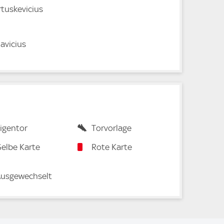
rtuskevicius
avicius
igentor
Torvorlage
elbe Karte
Rote Karte
usgewechselt