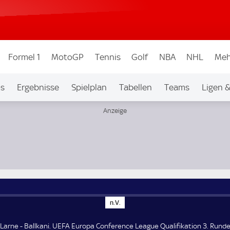
Formel 1
MotoGP
Tennis
Golf
NBA
NHL
Meh
os
Ergebnisse
Spielplan
Tabellen
Teams
Ligen 
tion 3. Runde
n
n.V.
.
V
.
Larne - Ballkani. UEFA Europa Conference League Qualifikation 3. Runde