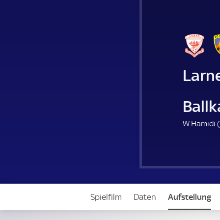
Larn
Ballk
W Hamidi (
Spielfilm
Daten
Aufstellung