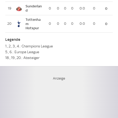
Sunderlan
19
0
0
0
0
0:0
0
0
d
Tottenha
20
m
0
0
0
0
0:0
0
0
Hotspur
Legende
1., 2., 3., 4.: Champions League
5., 6.: Europa League
18., 19., 20.: Absteiger