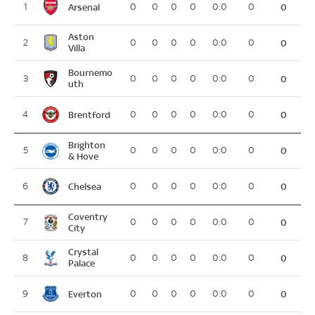
Arsenal
1
0
0
0
0
0:0
0
0
Aston
2
0
0
0
0
0:0
0
0
Villa
Bournemo
3
0
0
0
0
0:0
0
0
uth
Brentford
4
0
0
0
0
0:0
0
0
Brighton
5
0
0
0
0
0:0
0
0
& Hove
Chelsea
6
0
0
0
0
0:0
0
0
Coventry
7
0
0
0
0
0:0
0
0
City
Crystal
8
0
0
0
0
0:0
0
0
Palace
Everton
9
0
0
0
0
0:0
0
0