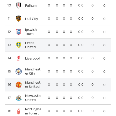
Fulham
10
0
0
0
0
0:0
0
0
Hull City
11
0
0
0
0
0:0
0
0
Ipswich
12
0
0
0
0
0:0
0
0
Town
Leeds
13
0
0
0
0
0:0
0
0
United
Liverpool
14
0
0
0
0
0:0
0
0
Manchest
15
0
0
0
0
0:0
0
0
er City
Manchest
16
0
0
0
0
0:0
0
0
er United
Newcastle
17
0
0
0
0
0:0
0
0
United
Nottingha
18
0
0
0
0
0:0
0
0
m Forest