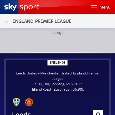
Menü
ENGLAND, PREMIER LEAGUE
Leeds United - Manchester United; England, Premier Leag
S
SPIELENDE
P
I
Leeds United - Manchester United. England, Premier
E
L
League.
E
15:00, Uhr, Sonntag, 12.02.2023.
N
D
Z
Elland Road
Zuschauer:
36.919.
E
u
s
c
h
Leeds United
0