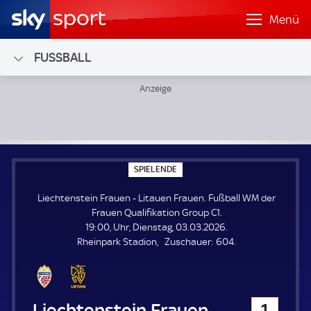
Menü
FUSSBALL
Liechtenstein Frauen - Litauen Frauen; Fußball WM der Fr
S
SPIELENDE
P
I
Liechtenstein Frauen - Litauen Frauen. Fußball WM der
E
L
Frauen Qualifikation Group C1.
E
19:00, Uhr, Dienstag, 03.03.2026.
N
D
Z
Rheinpark Stadion
Zuschauer:
604.
E
u
s
c
h
Liechtenstein Frauen
1