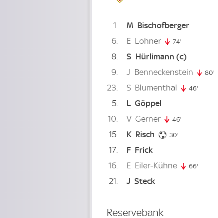
1
M
Bischofberger
6
E
Lohner
74'
74. minute
8
S
Hürlimann
(c)
9
J
Benneckenstein
80'
8
23
S
Blumenthal
46'
46. mi
5
L
Göppel
10
V
Gerner
46'
46. minute
15
K
Risch
30. minute
30'
17
F
Frick
16
E
Eiler-Kühne
66'
66. mi
21
J
Steck
Reservebank