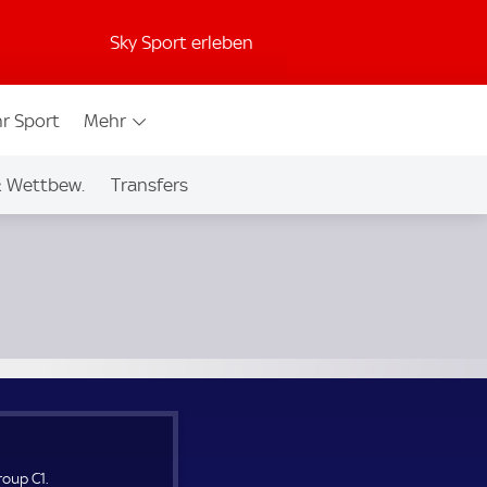
Sky Sport erleben
r Sport
Mehr
& Wettbew.
Transfers
oup C1.