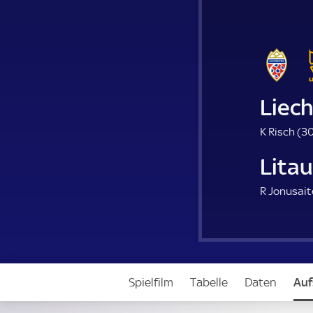
Liec
K Risch (
30
Lita
R Jonusait
Spielfilm
Tabelle
Daten
Auf