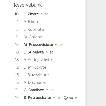
Reservebank
10
L
Zizyte
80'
80. minute
1
A
Bikute
3
L
Kubiliute
11
M
Galkina
13
M
Prosceviciute
72'
72. minute
8
E
Supelyte
80'
80. minute
te
18
A
Andrijevskyte
12
D
Mikuckyte
15
J
Blazeviciute
16
A
Diachenko
21
G
Smailyte
46'
46. minute
19
S
Petrauskaite
91. minute
84'
84. minute
90+1'