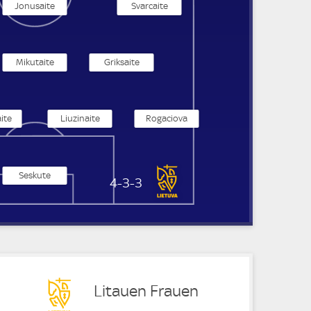
Jonusaite
Svarcaite
Mikutaite
Griksaite
ite
Liuzinaite
Rogaciova
Seskute
Litauen Frauen
4-3-3
Litauen Frauen