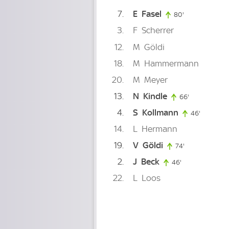
7
E
Fasel
80'
80. minute
3
F
Scherrer
12
M
Göldi
18
M
Hammermann
20
M
Meyer
13
N
Kindle
66'
66. minute
4
S
Kollmann
46'
46. minu
14
L
Hermann
19
V
Göldi
74'
74. minute
2
J
Beck
46'
46. minute
22
L
Loos