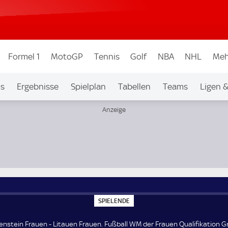
Formel 1
MotoGP
Tennis
Golf
NBA
NHL
Meh
os
Ergebnisse
Spielplan
Tabellen
Teams
Ligen 
auen Qualifikation Group C1
S
SPIELENDE
P
I
E
enstein Frauen - Litauen Frauen. Fußball WM der Frauen Qualifikation Gr