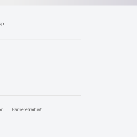
pp
en
Barrierefreiheit