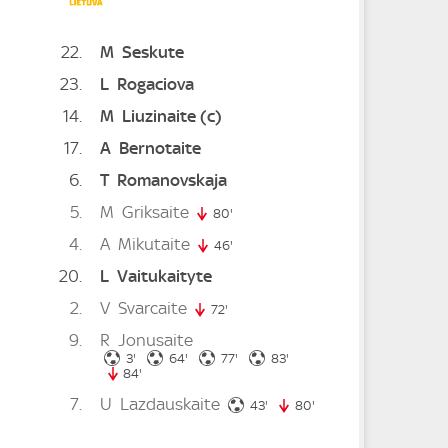
22
M
Seskute
23
L
Rogaciova
14
M
Liuzinaite
(c)
17
A
Bernotaite
0. minute
6
T
Romanovskaja
nute
5
M
Griksaite
80'
80. minute
4
A
Mikutaite
46'
46. minute
20
L
Vaitukaityte
2
V
Svarcaite
72'
72. minute
9
R
Jonusaite
nute
3. minute
64. minute
77. minute
83. minute
3'
64'
77'
83'
84'
84. minute
7
U
Lazdauskaite
43. minute
43'
80'
80. minute