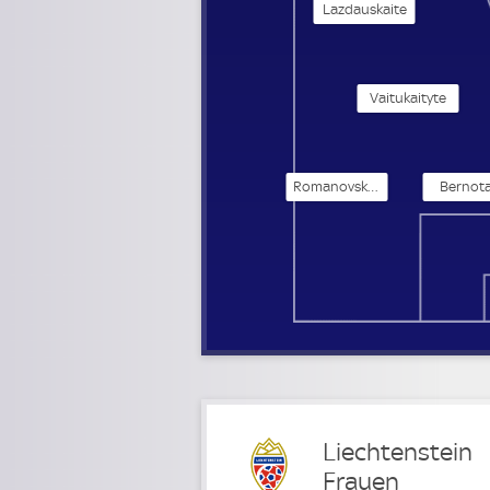
Lazdauskaite
Vaitukaityte
Romanovskaja
Bernota
Liechtenstein
Frauen