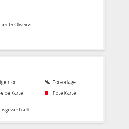
imenta Oliveira
igentor
Torvorlage
elbe Karte
Rote Karte
usgewechselt