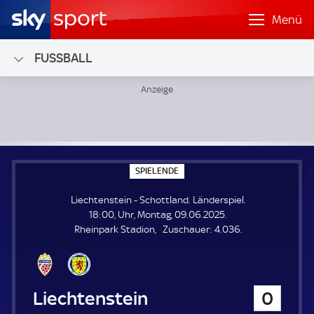
Menü
FUSSBALL
Liechtenstein - Schottland; Länderspiel
S
SPIELENDE
P
I
Liechtenstein - Schottland. Länderspiel.
E
L
18:00, Uhr, Montag, 09.06.2025.
E
Z
Rheinpark Stadion
Zuschauer:
4.036.
N
D
u
E
s
c
h
Liechtenstein
0
a