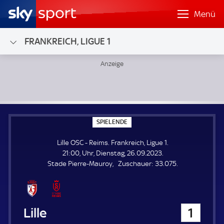
Menü
FRANKREICH, LIGUE 1
Lille OSC - Reims; Frankreich, Ligue 1
S
SPIELENDE
P
I
Lille OSC - Reims. Frankreich, Ligue 1.
E
L
21:00, Uhr, Dienstag, 26.09.2023.
E
Z
Stade Pierre-Mauroy
Zuschauer:
33.075.
N
D
u
E
s
c
h
Lille OSC
1
a