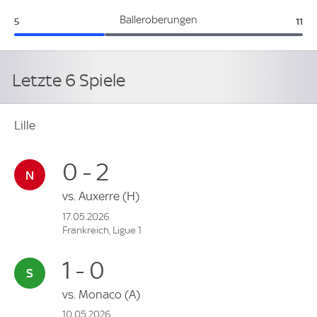
Lille:
Rei
Balleroberungen
5
11
Letzte 6 Spiele
Lille
0 - 2
vs.
Auxerre
(H)
17.05.2026
Frankreich, Ligue 1
1 - 0
vs.
Monaco
(A)
10.05.2026