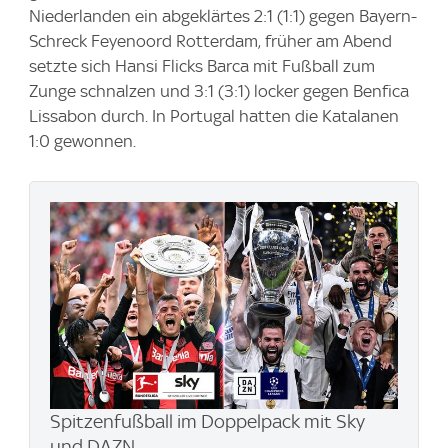
Niederlanden ein abgeklärtes 2:1 (1:1) gegen Bayern-
Schreck Feyenoord Rotterdam, früher am Abend
setzte sich Hansi Flicks Barca mit Fußball zum
Zunge schnalzen und 3:1 (3:1) locker gegen Benfica
Lissabon durch. In Portugal hatten die Katalanen
1:0 gewonnen.
Spitzenfußball im Doppelpack mit Sky
und DAZN