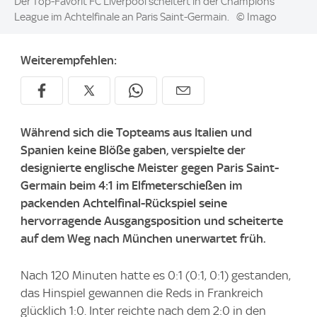
Image:
Der Top-Favorit FC Liverpool scheitert in der Champions
League im Achtelfinale an Paris Saint-Germain.
© Imago
Weiterempfehlen:
Während sich die Topteams aus Italien und
Spanien keine Blöße gaben, verspielte der
designierte englische Meister gegen Paris Saint-
Germain beim 4:1 im Elfmeterschießen im
packenden Achtelfinal-Rückspiel seine
hervorragende Ausgangsposition und scheiterte
auf dem Weg nach München unerwartet früh.
Nach 120 Minuten hatte es 0:1 (0:1, 0:1) gestanden,
das Hinspiel gewannen die Reds in Frankreich
glücklich 1:0. Inter reichte nach dem 2:0 in den