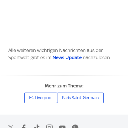
Alle weiteren wichtigen Nachrichten aus der
Sportwelt gibt es im
News Update
nachzulesen.
Mehr zum Thema:
FC Liverpool
Paris Saint-Germain