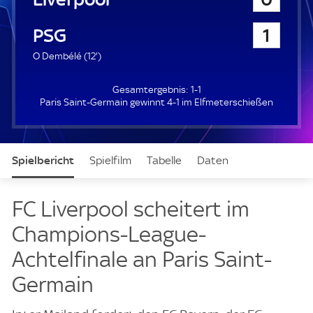
a
u
Paris Saint-Germain
1
e
r
1
O Dembélé (
12'
)
2
.
1-1
m
Paris Saint-Germain gewinnt 4-1 im Elfmeterschießen
i
n
u
t
Spielbericht
Spielfilm
Tabelle
Daten
e
Aufstellung
Live
FC Liverpool scheitert im
Champions-League-
Achtelfinale an Paris Saint-
Germain