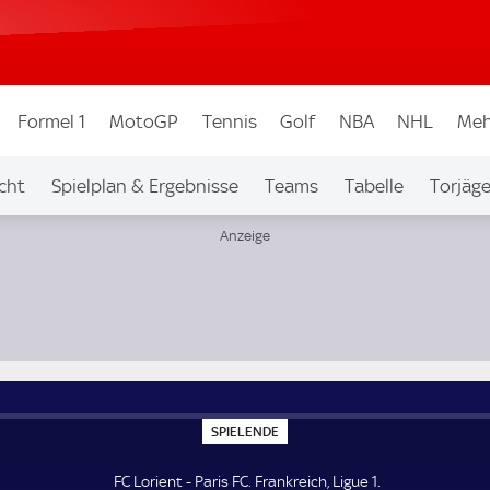
Formel 1
MotoGP
Tennis
Golf
NBA
NHL
Meh
cht
Spielplan & Ergebnisse
Teams
Tabelle
Torjäge
S
SPIELENDE
P
I
E
FC Lorient - Paris FC. Frankreich, Ligue 1.