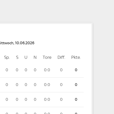
e
Mittwoch, 10.06.2026
Sp.
Spiele
S
Siege
U
Unentschieden
N
Niederlagen
Tore
Tore
Diff.
Differenz
Pkte.
Punkte
0
0
0
0
0:0
0
0
0
0
0
0
0:0
0
0
0
0
0
0
0:0
0
0