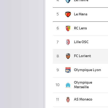
4
5
Le Mans
6
RC Lens
Lille OSC
7
FC Lorient
8
Olympique Lyon
9
Olympique
10
Marseille
AS Monaco
11