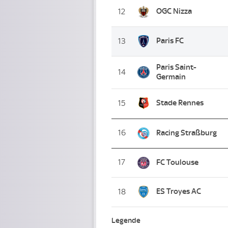
OGC Nizza
12
Paris FC
13
Paris Saint-
14
Germain
Stade Rennes
15
16
Racing Straßburg
17
FC Toulouse
ES Troyes AC
18
Legende