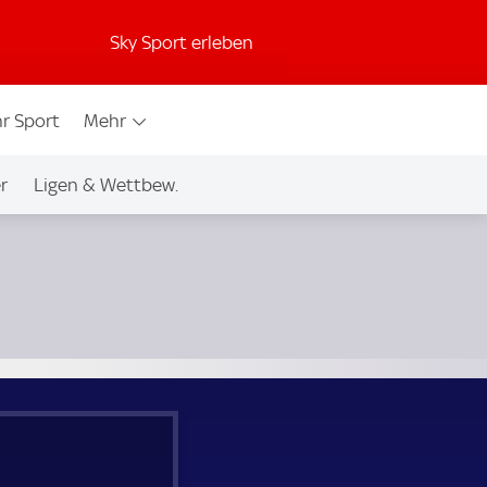
Sky Sport erleben
r Sport
Mehr
r
Ligen & Wettbew.