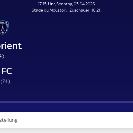
L
17:15, Uhr, Sonntag, 05.04.2026.
E
Z
Stade du Moustoir
Zuschauer:
16.211.
N
D
u
E
s
c
h
a
rient
u
e
5
4'
)
r
4
 FC
.
m
7
 (
74'
)
i
4
n
.
u
m
t
i
e
n
stellung
u
t