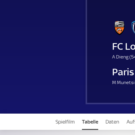
FC Lo
A Dieng (
5
Paris
M Munetsi
Spielfilm
Tabelle
Daten
Auf