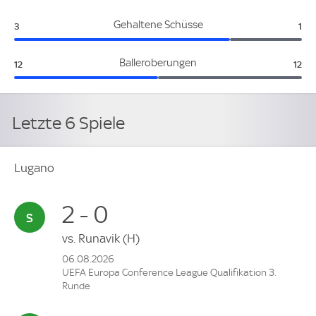
Lugano:
Bes
Gehaltene Schüsse
3
1
Lugano:
Besi
Balleroberungen
12
12
Letzte 6 Spiele
Lugano
2 - 0
vs.
Runavik
(H)
06.08.2026
UEFA Europa Conference League Qualifikation 3.
Runde