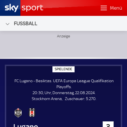
Menü
FUSSBALL
FC Lugano - Besiktas; UEFA Europa League Qualifikation Pl
S
SPIELENDE
P
I
FC Lugano - Besiktas. UEFA Europa League Qualifikation
E
L
Playoffs.
E
20:30, Uhr, Donnerstag, 22.08.2024.
N
D
Z
Stockhorn Arena
Zuschauer:
5.270.
E
u
s
c
h
FC Lugano
3