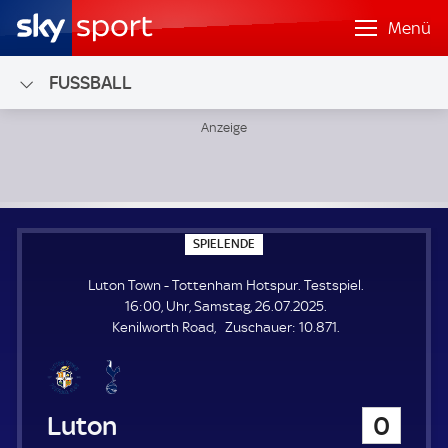
Menü
FUSSBALL
Luton Town - Tottenham Hotspur; Testspiel
S
SPIELENDE
P
I
Luton Town - Tottenham Hotspur. Testspiel.
E
L
16:00, Uhr, Samstag, 26.07.2025.
E
Z
Kenilworth Road
Zuschauer:
10.871.
N
D
u
E
s
c
h
Luton Town
0
a