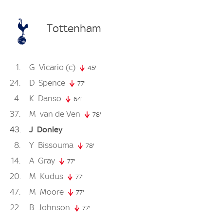
Tottenham
1
G
Vicario
(c)
45'
45. minute
24
D
Spence
77'
77. minute
4
K
Danso
64'
64. minute
37
M
van de Ven
78'
78. minute
43
J
Donley
8
Y
Bissouma
78'
78. minute
14
A
Gray
77'
77. minute
20
M
Kudus
77'
77. minute
47
M
Moore
77'
77. minute
22
B
Johnson
77'
77. minute