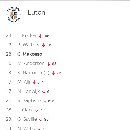
Luton
24
J
Keeley
84'
84. minute
2
R
Walters
71'
71. minute
28
C
Makosso
5
M
Andersen
85'
85. minute
3
K
Naismith
(c)
71'
71. minute
7
M
Alli
84'
84. minute
17
N
Lonwijk
61'
61. minute
26
S
Baptiste
60'
60. minute
18
J
Clark
71'
71. minute
23
G
Saville
85'
85. minute
21
N
Wells
71'
71. minute