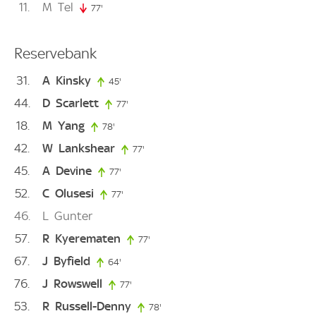
11
M
Tel
77'
77. minute
Reservebank
31
A
Kinsky
45'
45. minute
44
D
Scarlett
77'
77. minute
18
M
Yang
78'
78. minute
42
W
Lankshear
77'
77. minute
45
A
Devine
77'
77. minute
52
C
Olusesi
77'
77. minute
46
L
Gunter
57
R
Kyerematen
77'
77. minute
67
J
Byfield
64'
64. minute
76
J
Rowswell
77'
77. minute
53
R
Russell-Denny
78'
78. minute