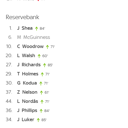
Reservebank
1
J
Shea
84'
84. minute
6
M
McGuinness
10
C
Woodrow
71'
71. minute
20
L
Walsh
60'
60. minute
27
J
Richards
85'
85. minute
29
T
Holmes
71'
71. minute
30
G
Kodua
71'
71. minute
37
Z
Nelson
61'
61. minute
44
L
Nordås
71'
71. minute
36
J
Phillips
84'
84. minute
34
J
Luker
85'
85. minute