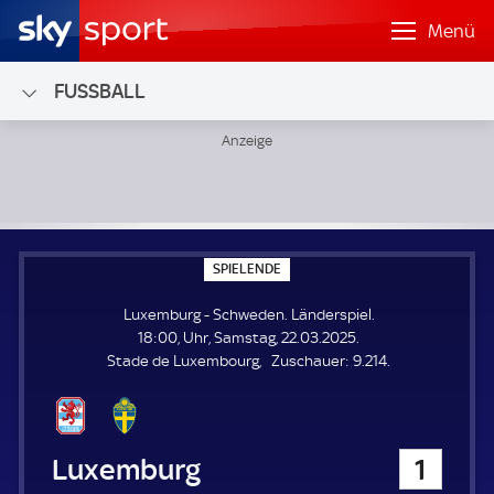
Menü
FUSSBALL
Luxemburg - Schweden; Länderspiel
S
SPIELENDE
P
I
Luxemburg - Schweden. Länderspiel.
E
L
18:00, Uhr, Samstag, 22.03.2025.
E
Z
Stade de Luxembourg
Zuschauer:
9.214.
N
D
u
E
s
c
h
Luxemburg
1
a