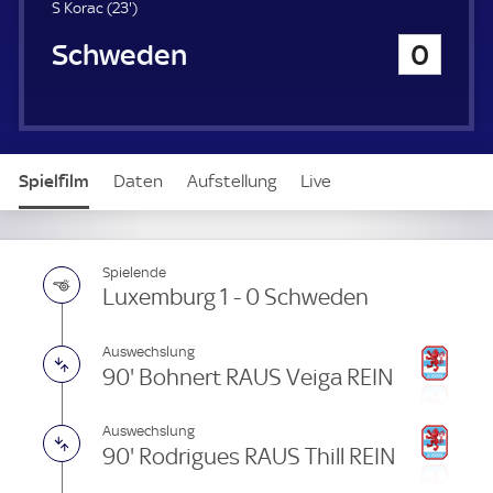
u
2
S Korac (
23'
)
e
3
Schweden
0
r
.
m
i
n
u
t
Spielfilm
Daten
Aufstellung
Live
e
Spielende
Luxemburg 1 - 0 Schweden
Auswechslung
90' Bohnert RAUS Veiga REIN
Auswechslung
90' Rodrigues RAUS Thill REIN