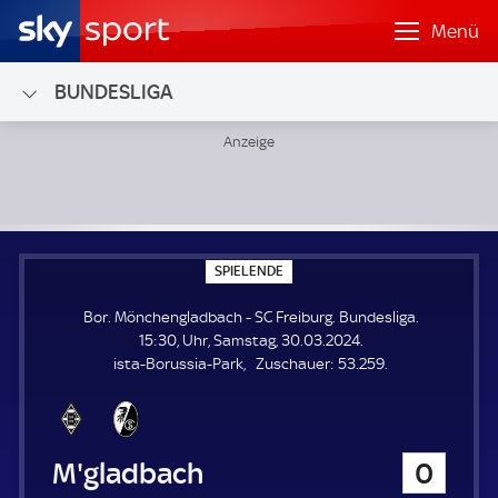
Menü
BUNDESLIGA
Bor. Mönchengladbach - SC Freiburg; Bundesliga
S
SPIELENDE
P
I
Bor. Mönchengladbach - SC Freiburg. Bundesliga.
E
L
15:30, Uhr, Samstag, 30.03.2024.
E
Z
ista-Borussia-Park
Zuschauer:
53.259.
N
D
u
E
s
c
h
Bor. Mönchengladbach
0
a