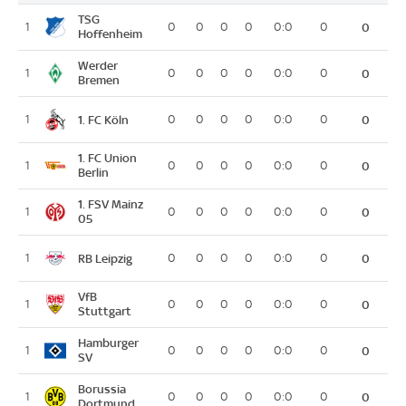
TSG
1
0
0
0
0
0:0
0
0
Hoffenheim
Werder
1
0
0
0
0
0:0
0
0
Bremen
1. FC Köln
1
0
0
0
0
0:0
0
0
1. FC Union
1
0
0
0
0
0:0
0
0
Berlin
1. FSV Mainz
1
0
0
0
0
0:0
0
0
05
RB Leipzig
1
0
0
0
0
0:0
0
0
VfB
1
0
0
0
0
0:0
0
0
Stuttgart
Hamburger
1
0
0
0
0
0:0
0
0
SV
Borussia
1
0
0
0
0
0:0
0
0
Dortmund