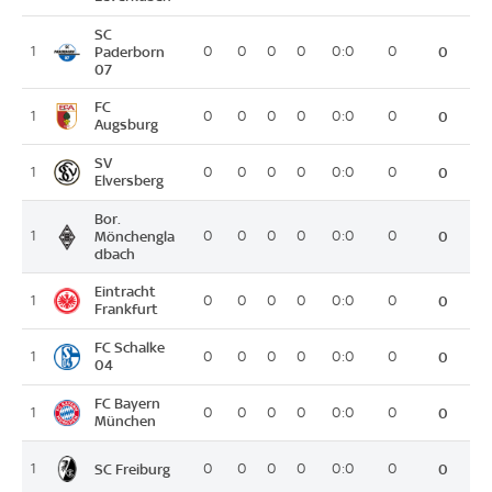
SC
1
Paderborn
0
0
0
0
0:0
0
0
07
FC
1
0
0
0
0
0:0
0
0
Augsburg
SV
1
0
0
0
0
0:0
0
0
Elversberg
Bor.
1
Mönchengla
0
0
0
0
0:0
0
0
dbach
Eintracht
1
0
0
0
0
0:0
0
0
Frankfurt
FC Schalke
1
0
0
0
0
0:0
0
0
04
FC Bayern
1
0
0
0
0
0:0
0
0
München
SC Freiburg
1
0
0
0
0
0:0
0
0