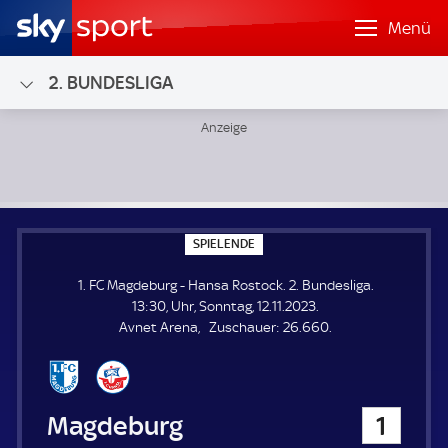
Menü
2. BUNDESLIGA
1. FC Magdeburg - Hansa Rostock; 2. Bundesliga
S
SPIELENDE
P
I
1. FC Magdeburg - Hansa Rostock. 2. Bundesliga.
E
L
13:30, Uhr, Sonntag, 12.11.2023.
E
Z
Avnet Arena
Zuschauer:
26.660.
N
D
u
E
s
c
h
1. FC Magdeburg
1
a