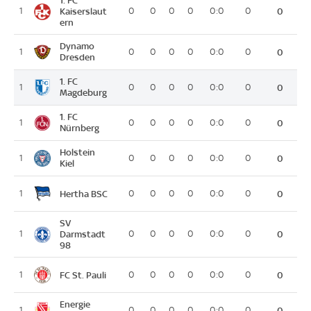
1. FC
1
Kaiserslaut
0
0
0
0
0:0
0
0
ern
Dynamo
1
0
0
0
0
0:0
0
0
Dresden
1. FC
1
0
0
0
0
0:0
0
0
Magdeburg
1. FC
1
0
0
0
0
0:0
0
0
Nürnberg
Holstein
1
0
0
0
0
0:0
0
0
Kiel
Hertha BSC
1
0
0
0
0
0:0
0
0
SV
1
Darmstadt
0
0
0
0
0:0
0
0
98
FC St. Pauli
1
0
0
0
0
0:0
0
0
Energie
1
0
0
0
0
0:0
0
0