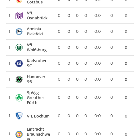
Cottbus
VfL
1
0
0
0
0
0:0
0
0
Osnabrück
Arminia
1
0
0
0
0
0:0
0
0
Bielefeld
VfL
1
0
0
0
0
0:0
0
0
Wolfsburg
Karlsruher
1
0
0
0
0
0:0
0
0
SC
Hannover
1
0
0
0
0
0:0
0
0
96
SpVgg
1
Greuther
0
0
0
0
0:0
0
0
Fürth
VfL Bochum
1
0
0
0
0
0:0
0
0
Eintracht
1
Braunschwe
0
0
0
0
0:0
0
0
ig