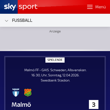
Menü
FUSSBALL
Malmö FF - GAIS; Schweden, Allsvenskan
S
SPIELENDE
P
I
Malmö FF - GAIS. Schweden, Allsvenskan.
E
L
16:30, Uhr, Sonntag, 12.04.2026.
E
Swedbank Stadion.
N
D
E
Malmö FF
3