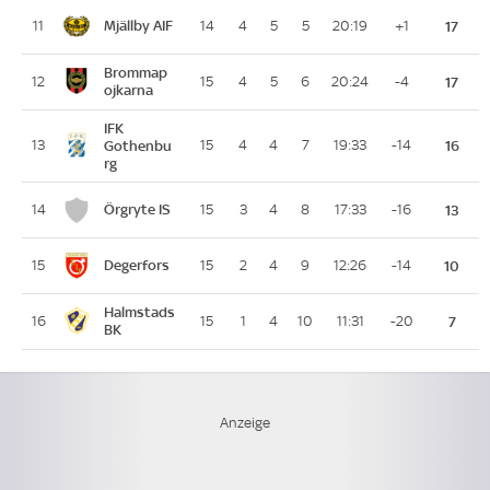
Mjällby AIF
11
14
4
5
5
20:19
+1
17
Brommap
12
15
4
5
6
20:24
-4
17
ojkarna
IFK
13
Gothenbu
15
4
4
7
19:33
-14
16
rg
Örgryte IS
14
15
3
4
8
17:33
-16
13
Degerfors
15
15
2
4
9
12:26
-14
10
Halmstads
16
15
1
4
10
11:31
-20
7
BK