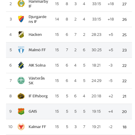
Hammarby
2
15
8
3
4
33:15
+18
27
IF
Djurgarde
3
14
8
2
4
33:15
+18
26
ns IF
Hacken
4
15
6
7
2
28:23
+5
25
Malmö FF
5
15
7
2
6
30:25
+5
23
AIK Solna
6
15
6
4
5
18:21
-3
22
Västerås
7
15
6
4
5
24:29
-5
22
SK
IF Elfsborg
8
15
5
6
4
20:18
+2
21
GAIS
9
15
5
5
5
19:15
+4
20
Kalmar FF
10
15
5
3
7
19:21
-2
18