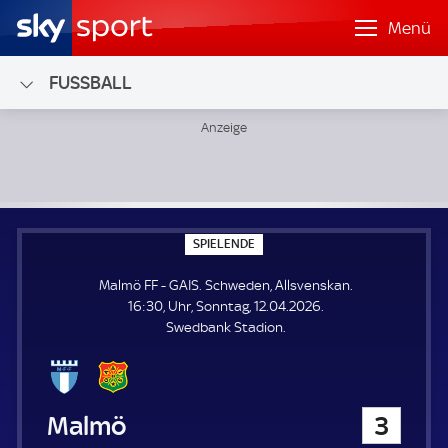
Menü
FUSSBALL
Malmö FF - GAIS; Schweden, Allsvenskan
S
SPIELENDE
P
I
Malmö FF - GAIS. Schweden, Allsvenskan.
E
L
16:30, Uhr, Sonntag, 12.04.2026.
E
Swedbank Stadion.
N
D
E
Malmö FF
3