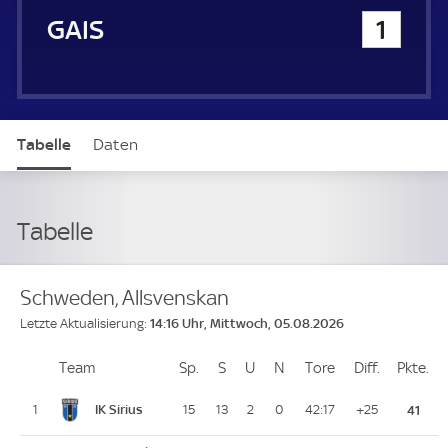
GAIS
1
Tabelle
Daten
Tabelle
Schweden, Allsvenskan
14:16 Uhr, Mittwoch, 05.08.2026
Letzte Aktualisierung:
Team
Team
Sp.
Spiele
S
Siege
U
Unentschieden
N
Niederlagen
Tore
Tore
Diff.
Differenz
Pkte.
Pu
Platz
IK Sirius
1
15
13
2
0
42:17
+25
41