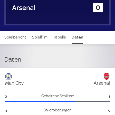
u
Arsenal
0
e
r
Spielbericht
Spielfilm
Tabelle
Daten
Aufstellung
Live
Daten
Verteidigung
Man City
Arsenal
Man City:
Ars
Gehaltene Schüsse
2
1
Man City:
Ars
Balleroberungen
4
5