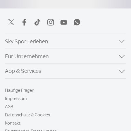
Sky Sport erleben
Für Unternehmen
App & Services
Häufige Fragen
Impressum
AGB
Datenschutz & Cookies
Kontakt