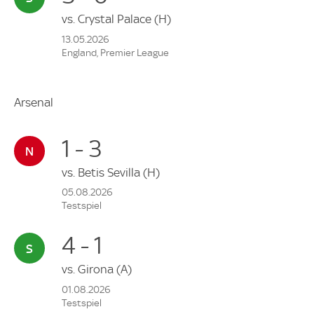
vs.
Crystal Palace
(H)
13.05.2026
England, Premier League
Arsenal
1 - 3
vs.
Betis Sevilla
(H)
05.08.2026
Testspiel
4 - 1
vs.
Girona
(A)
01.08.2026
Testspiel