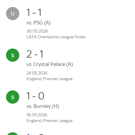
1 - 1
vs.
PSG
(A)
30.05.2026
UEFA Champions League Finale
2 - 1
vs.
Crystal Palace
(A)
24.05.2026
England, Premier League
1 - 0
vs.
Burnley
(H)
18.05.2026
England, Premier League