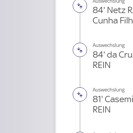
Auswechslung
84' Netz 
Cunha Fil
Auswechslung
84' da Cr
REIN
Auswechslung
81' Casem
REIN