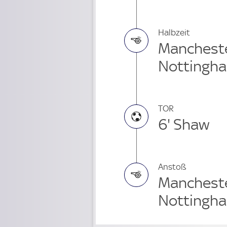
Halbzeit
Mancheste
Nottingha
TOR
6' Shaw
Anstoß
Mancheste
Nottingha