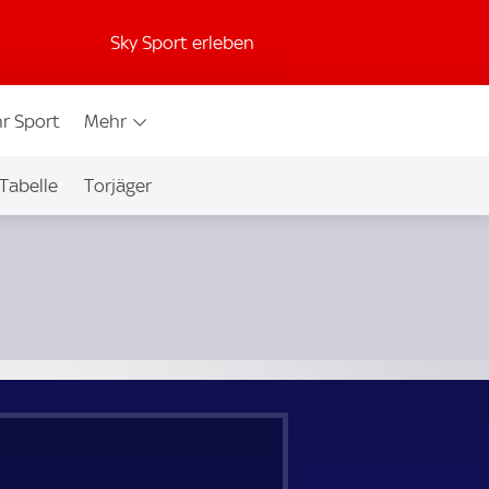
Sky Sport erleben
r Sport
Mehr
Tabelle
Torjäger