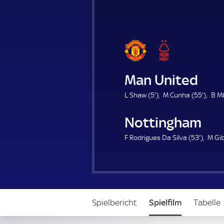
Manchester Un
5
5
L Shaw (
5'
)
M Cunha (
55'
)
B M
.
5
m
.
Nottingham Fo
i
m
n
i
5
F Rodrigues Da Silva (
53'
)
M Gi
u
n
3
t
u
.
e
t
m
e
i
n
u
Spielbericht
Spielfilm
Tabelle
t
e