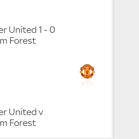
r United 1 - 0
m Forest
r United v
m Forest