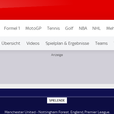
Formel 1
MotoGP
Tennis
Golf
NBA
NHL
Meh
Übersicht
Videos
Spielplan & Ergebnisse
Teams
Ligen & Wettbew.
Auf Sky
 League
S
SPIELENDE
P
I
E
Manchester United - Nottingham Forest. England, Premier League.