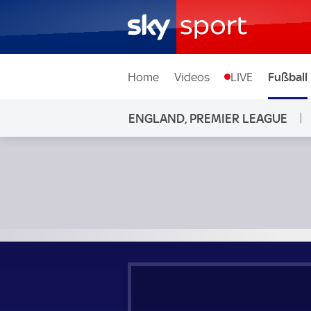
Home
Videos
LIVE
Fußball
ENGLAND, PREMIER LEAGUE
Manchester United - Nottingham Forest; England, Premier