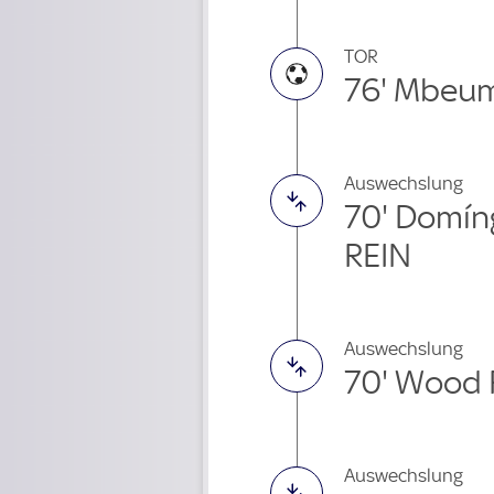
TOR
76' Mbeu
Auswechslung
70' Domín
REIN
Auswechslung
70' Wood 
Auswechslung