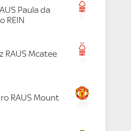
RAUS Paula da
ho REIN
uz RAUS Mcatee
iro RAUS Mount