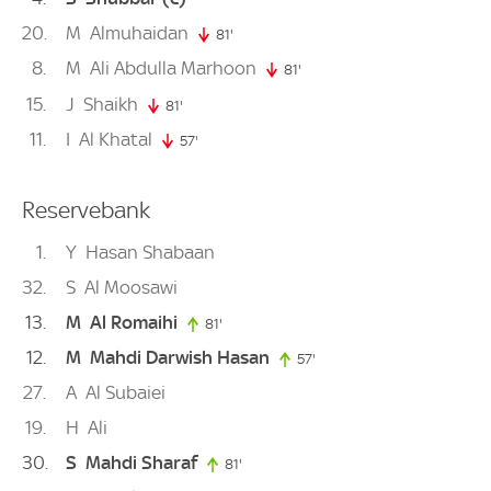
20
M
Almuhaidan
81'
81. minute
8
M
Ali Abdulla Marhoon
81'
81. minute
15
J
Shaikh
81'
81. minute
11
I
Al Khatal
57'
57. minute
Reservebank
1
Y
Hasan Shabaan
32
S
Al Moosawi
13
M
Al Romaihi
81'
81. minute
12
M
Mahdi Darwish Hasan
57'
57. minute
27
A
Al Subaiei
19
H
Ali
30
S
Mahdi Sharaf
81'
81. minute