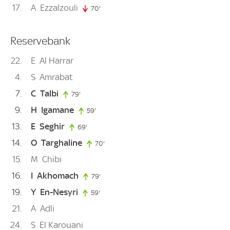
17
A
Ezzalzouli
70'
70. minute
Reservebank
22
E
Al Harrar
4
S
Amrabat
7
C
Talbi
79'
79. minute
9
H
Igamane
59'
59. minute
13
E
Seghir
69'
69. minute
14
O
Targhaline
70'
70. minute
15
M
Chibi
16
I
Akhomach
79'
79. minute
19
Y
En-Nesyri
59'
59. minute
21
A
Adli
24
S
El Karouani