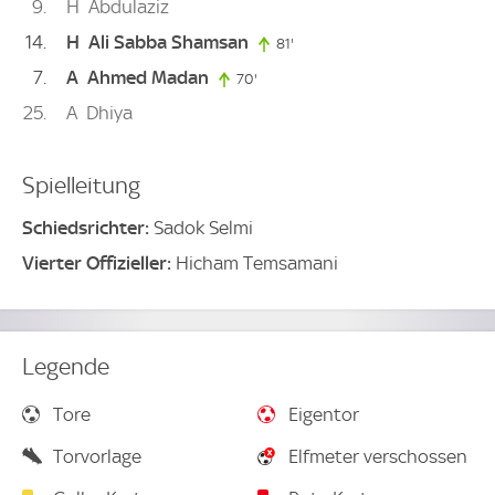
9
H
Abdulaziz
14
H
Ali Sabba Shamsan
81'
81. minute
7
A
Ahmed Madan
70'
70. minute
25
A
Dhiya
Spielleitung
Schiedsrichter:
Sadok Selmi
Vierter Offizieller:
Hicham Temsamani
Legende
Tore
Eigentor
Torvorlage
Elfmeter verschossen