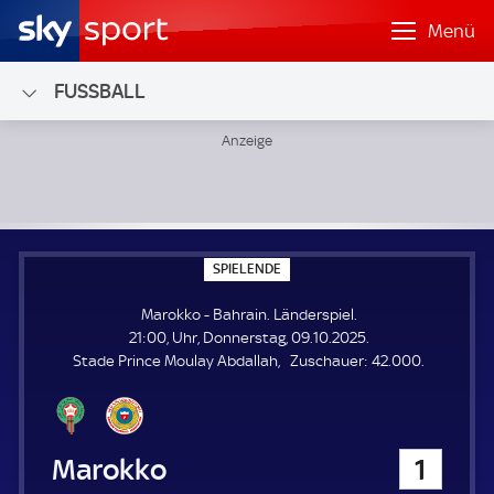
Menü
FUSSBALL
Marokko - Bahrain; Länderspiel
S
SPIELENDE
P
I
Marokko - Bahrain. Länderspiel.
E
L
21:00, Uhr, Donnerstag, 09.10.2025.
E
Z
Stade Prince Moulay Abdallah
Zuschauer:
42.000.
N
D
u
E
s
c
h
Marokko
1
a