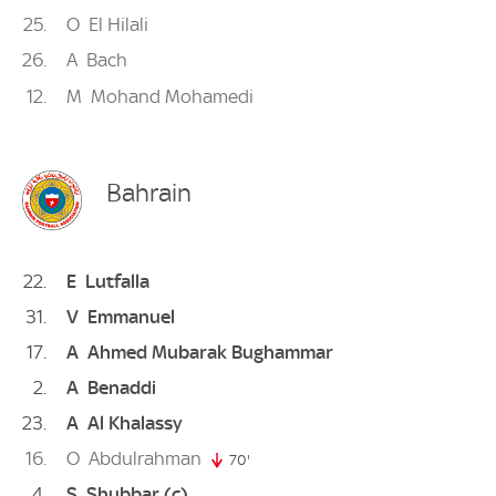
25
O
El Hilali
26
A
Bach
12
M
Mohand Mohamedi
Bahrain
22
E
Lutfalla
31
V
Emmanuel
17
A
Ahmed Mubarak Bughammar
2
A
Benaddi
23
A
Al Khalassy
16
O
Abdulrahman
70'
70. minute
4
S
Shubbar
(c)