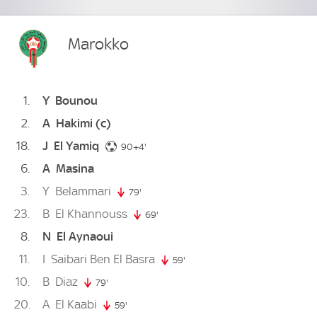
Marokko
1
Y
Bounou
2
A
Hakimi
(c)
18
J
El Yamiq
94. minute
90+4'
6
A
Masina
3
Y
Belammari
79'
79. minute
23
B
El Khannouss
69'
69. minute
8
N
El Aynaoui
11
I
Saibari Ben El Basra
59'
59. minute
10
B
Diaz
79'
79. minute
20
A
El Kaabi
59'
59. minute