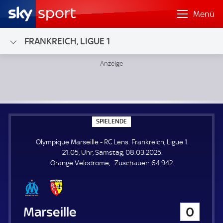
Menü
FRANKREICH, LIGUE 1
Olympique Marseille - RC Lens; Frankreich, Ligue 1
S
SPIELENDE
P
I
Olympique Marseille - RC Lens. Frankreich, Ligue 1.
E
L
21:05, Uhr, Samstag, 08.03.2025.
E
Z
Orange Velodrome
Zuschauer:
64.942.
N
D
u
E
s
c
h
Olympique Marseille
0
a