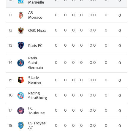
0
Marseille
AS
11
0
0
0
0
0:0
0
0
Monaco
OGC Nizza
12
0
0
0
0
0:0
0
0
Paris FC
13
0
0
0
0
0:0
0
0
Paris
14
Saint-
0
0
0
0
0:0
0
0
Germain
Stade
15
0
0
0
0
0:0
0
0
Rennes
Racing
16
0
0
0
0
0:0
0
0
Straßburg
FC
17
0
0
0
0
0:0
0
0
Toulouse
ES Troyes
18
0
0
0
0
0:0
0
0
AC