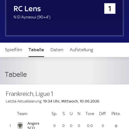
u
RC Lens
1
e
r
9
N El Aynaoui (
90+4'
)
4
.
m
i
n
Spielfilm
Tabelle
Daten
Aufstellung
u
t
e
Live
Tabelle
Frankreich, Ligue 1
19:34 Uhr, Mittwoch, 10.06.2026
Letzte Aktualisierung:
Team
Team
Sp.
Spiele
S
Siege
U
Unentschieden
N
Niederlagen
Tore
Tore
Diff.
Differenz
Pkte.
Pun
Platz
Angers
1
0
0
0
0
0:0
0
0
SCO