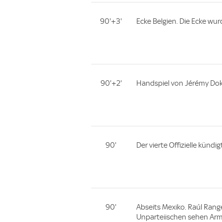
90'+3'
Ecke Belgien. Die Ecke wur
90'+2'
Handspiel von Jérémy Dok
90'
Der vierte Offizielle kündi
90'
Abseits Mexiko. Raúl Range
Unparteiischen sehen Arm