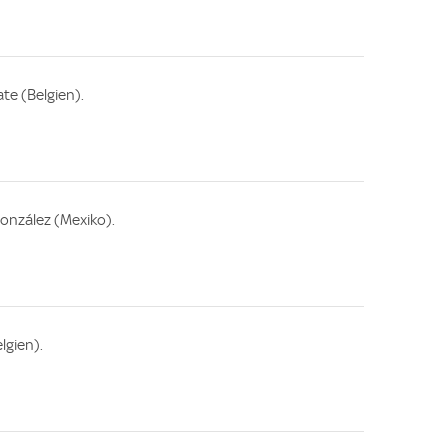
te (Belgien).
nzález (Mexiko).
lgien).