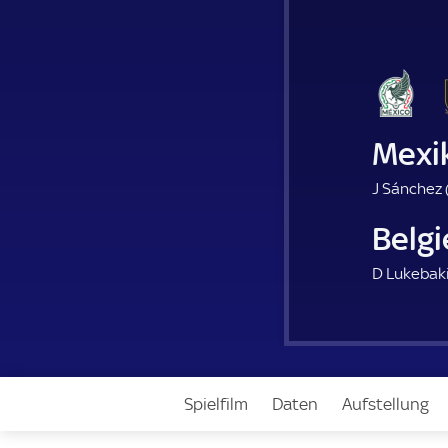
Mexi
J Sánchez 
Belg
D Lukebaki
Spielfilm
Daten
Aufstellung