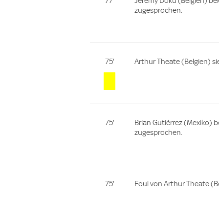
77'
Jérémy Doku (Belgien) be
zugesprochen.
75'
Arthur Theate (Belgien) si
75'
Brian Gutiérrez (Mexiko) 
zugesprochen.
75'
Foul von Arthur Theate (Be