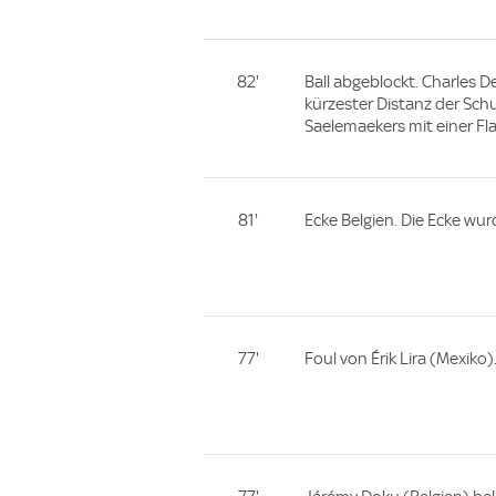
82'
Ball abgeblockt. Charles D
kürzester Distanz der Schu
Saelemaekers mit einer Fl
81'
Ecke Belgien. Die Ecke wur
77'
Foul von Érik Lira (Mexiko)