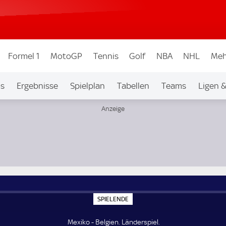
Formel 1
MotoGP
Tennis
Golf
NBA
NHL
Meh
os
Ergebnisse
Spielplan
Tabellen
Teams
Ligen 
S
SPIELENDE
P
I
E
Mexiko - Belgien. Länderspiel.