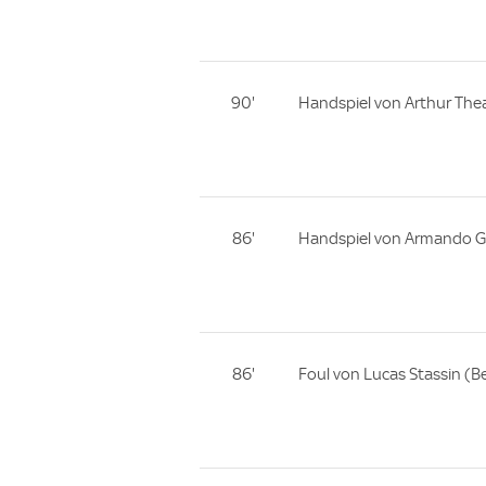
90'
Handspiel von Arthur Thea
86'
Handspiel von Armando Go
86'
Foul von Lucas Stassin (Be