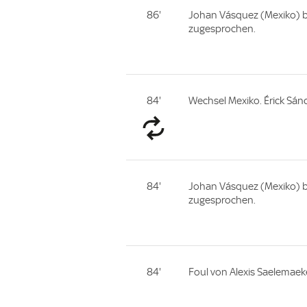
86'
Johan Vásquez (Mexiko) b
zugesprochen.
84'
Wechsel Mexiko. Érick Sán
84'
Johan Vásquez (Mexiko) b
zugesprochen.
84'
Foul von Alexis Saelemaeke