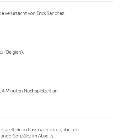
de verursacht von Érick Sánchez.
u (Belgien).
gt 4 Minuten Nachspielzeit an.
l spielt einen Pass nach vorne, aber die
ando González im Abseits.