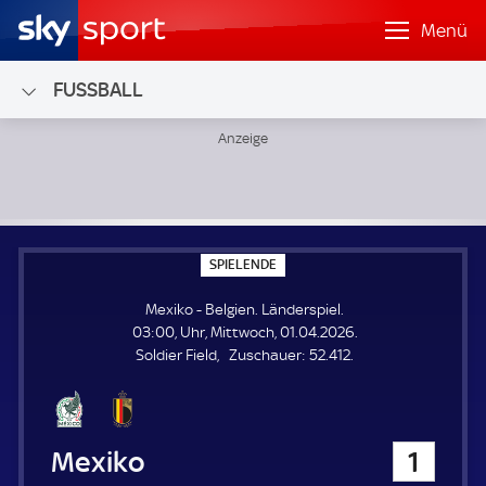
Menü
FUSSBALL
Mexiko - Belgien; Länderspiel
S
SPIELENDE
P
I
Mexiko - Belgien. Länderspiel.
E
L
03:00, Uhr, Mittwoch, 01.04.2026.
E
Z
Soldier Field
Zuschauer:
52.412.
N
D
u
E
s
c
h
Mexiko
1
a