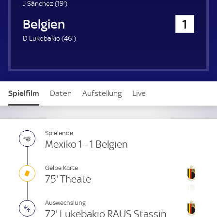
u
1
J Sánchez (
19'
)
e
9
Belgien
1
r
.
m
4
D Lukebakio (
46'
)
i
6
n
.
u
m
t
i
e
n
Spielfilm
Daten
Aufstellung
Live
u
t
e
Spielende
Mexiko 1 - 1 Belgien
Gelbe Karte
75' Theate
Auswechslung
72' Lukebakio RAUS Stassin