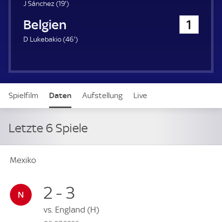
u
1
J Sánchez (
19'
)
e
9
Belgien
1
r
.
m
4
D Lukebakio (
46'
)
i
6
n
.
u
m
t
i
e
n
Spielfilm
Daten
Aufstellung
Live
u
t
e
Letzte 6 Spiele
Mexiko
2 - 3
vs.
England
(H)