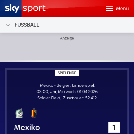
Menü
FUSSBALL
Mexiko - Belgien; Länderspiel
S
SPIELENDE
P
I
Mexiko - Belgien. Länderspiel.
E
L
03:00, Uhr, Mittwoch, 01.04.2026.
E
Z
Soldier Field
Zuschauer:
52.412.
N
D
u
E
s
c
h
Mexiko
1
a