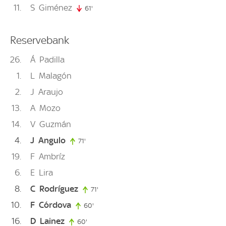
11
S
Giménez
61'
61. minute
Reservebank
26
Á
Padilla
1
L
Malagón
2
J
Araujo
13
A
Mozo
14
V
Guzmán
4
J
Angulo
71'
71. minute
19
F
Ambríz
6
E
Lira
8
C
Rodríguez
71'
71. minute
10
F
Córdova
60'
60. minute
16
D
Lainez
60'
60. minute