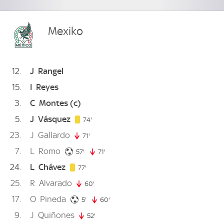
Mexiko
12
J
Rangel
15
I
Reyes
3
C
Montes
(c)
5
J
Vásquez
74. minute
74'
23
J
Gallardo
71'
71. minute
7
L
Romo
57. minute
57'
71'
71. minute
24
L
Chávez
77. minute
77'
25
R
Alvarado
60'
60. minute
17
O
Pineda
5. minute
5'
60'
60. minute
9
J
Quiñones
52'
52. minute