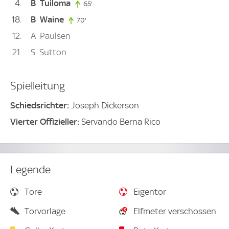
4
B
Tuiloma
65'
65. minute
18
B
Waine
70'
70. minute
12
A
Paulsen
21
S
Sutton
Spielleitung
Schiedsrichter:
Joseph Dickerson
Vierter Offizieller:
Servando Berna Rico
Legende
Tore
Eigentor
Torvorlage
Elfmeter verschossen