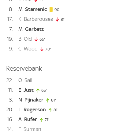
8
M
Stamenic
90. minute
90'
17
K
Barbarouses
81'
81. minute
7
M
Garbett
19
B
Old
65'
65. minute
9
C
Wood
70'
70. minute
Reservebank
22
O
Sail
11
E
Just
65'
65. minute
3
N
Pijnaker
81'
81. minute
20
L
Rogerson
81'
81. minute
16
A
Rufer
71'
71. minute
14
F
Surman