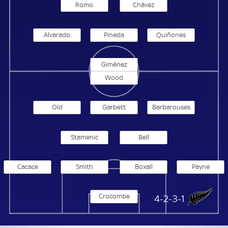
Romo
Chávez
Alvarado
Pineda
Quiñones
Giménez
Wood
Old
Garbett
Barbarouses
Stamenic
Bell
Cacace
Smith
Boxall
Payne
Crocombe
Neuseeland
4-2-3-1