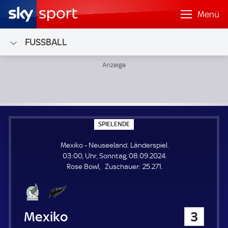
Menü
FUSSBALL
Mexiko - Neuseeland; Länderspiel
S
SPIELENDE
P
I
Mexiko - Neuseeland. Länderspiel.
E
L
03:00, Uhr, Sonntag, 08.09.2024.
E
Z
Rose Bowl
Zuschauer:
25.271.
N
D
u
E
s
c
h
Mexiko
3
a