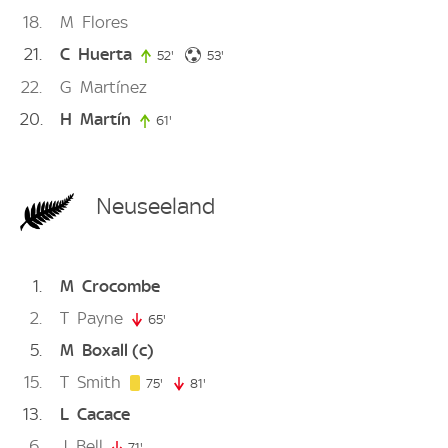
18
M
Flores
21
C
Huerta
53. minute
52'
52. minute
53'
22
G
Martínez
20
H
Martín
61'
61. minute
Neuseeland
1
M
Crocombe
2
T
Payne
65'
65. minute
5
M
Boxall
(c)
15
T
Smith
75. minute
75'
81'
81. minute
13
L
Cacace
6
J
Bell
71'
71. minute