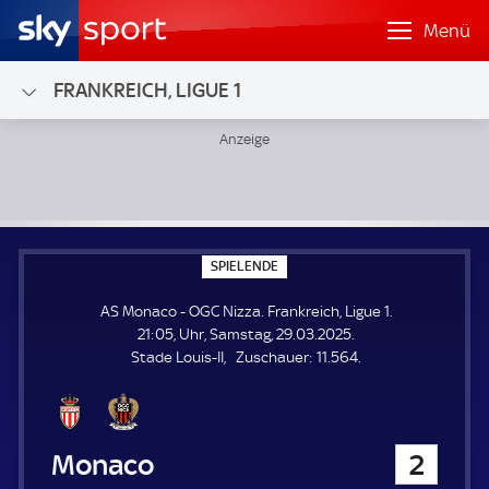
Menü
FRANKREICH, LIGUE 1
AS Monaco - OGC Nizza; Frankreich, Ligue 1
S
SPIELENDE
P
I
AS Monaco - OGC Nizza. Frankreich, Ligue 1.
E
L
21:05, Uhr, Samstag, 29.03.2025.
E
Z
Stade Louis-II
Zuschauer:
11.564.
N
D
u
E
s
c
h
AS Monaco
2
a