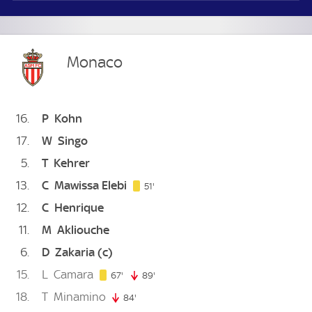
Monaco
16
P
Kohn
17
W
Singo
5
T
Kehrer
13
C
Mawissa Elebi
51. minute
51'
12
C
Henrique
11
M
Akliouche
6
D
Zakaria
(c)
15
L
Camara
67. minute
67'
89'
89. minute
18
T
Minamino
84'
84. minute