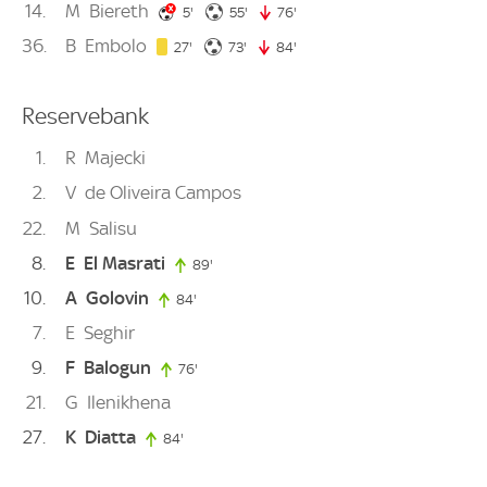
14
M
Biereth
5. minute
55. minute
5'
55'
76'
76. minute
36
B
Embolo
27. minute
73. minute
27'
73'
84'
84. minute
Reservebank
1
R
Majecki
2
V
de Oliveira Campos
22
M
Salisu
8
E
El Masrati
89'
89. minute
10
A
Golovin
84'
84. minute
7
E
Seghir
9
F
Balogun
76'
76. minute
21
G
Ilenikhena
27
K
Diatta
84'
84. minute