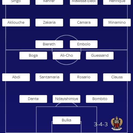
Singo
Kehrer
Mawissa Elebi
Henrique
Akliouche
Zakaria
Camara
Minamino
Biereth
Embolo
Boga
Ali-Cho
Guessand
Abdi
Santamaria
Rosario
Clauss
Dante
Ndayishimiye
Bombito
Bulka
OGC Nizza
3-4-3