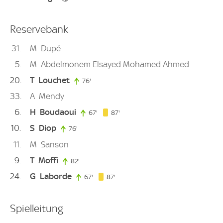
Reservebank
31
M
Dupé
5
M
Abdelmonem Elsayed Mohamed Ahmed
20
T
Louchet
76'
76. minute
33
A
Mendy
6
H
Boudaoui
87. minute
67'
67. minute
87'
10
S
Diop
76'
76. minute
11
M
Sanson
9
T
Moffi
82'
82. minute
24
G
Laborde
87. minute
67'
67. minute
87'
Spielleitung