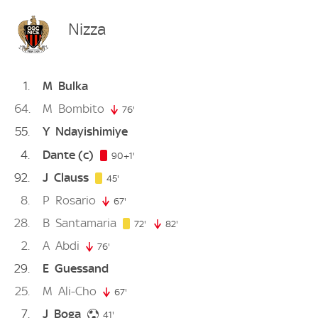
Nizza
1
M
Bulka
64
M
Bombito
76'
76. minute
55
Y
Ndayishimiye
4
Dante
(c)
91. minute
90+1'
92
J
Clauss
45. minute
45'
8
P
Rosario
67'
67. minute
28
B
Santamaria
72. minute
72'
82'
82. minute
2
A
Abdi
76'
76. minute
29
E
Guessand
25
M
Ali-Cho
67'
67. minute
7
J
Boga
41. minute
41'