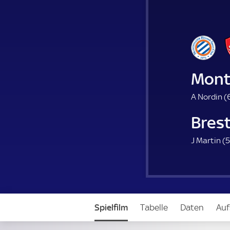
Mont
A Nordin (
Bres
J Martin (
5
Spielfilm
Tabelle
Daten
Auf