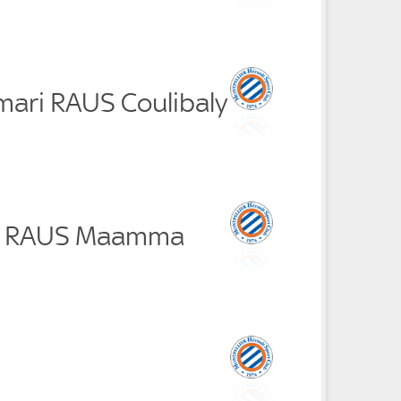
mari RAUS Coulibaly
in RAUS Maamma