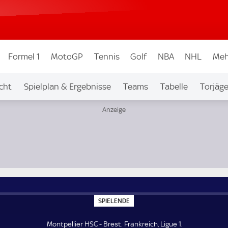
Formel 1
MotoGP
Tennis
Golf
NBA
NHL
Meh
cht
Spielplan & Ergebnisse
Teams
Tabelle
Torjäge
S
SPIELENDE
P
I
E
Montpellier HSC - Brest. Frankreich, Ligue 1.