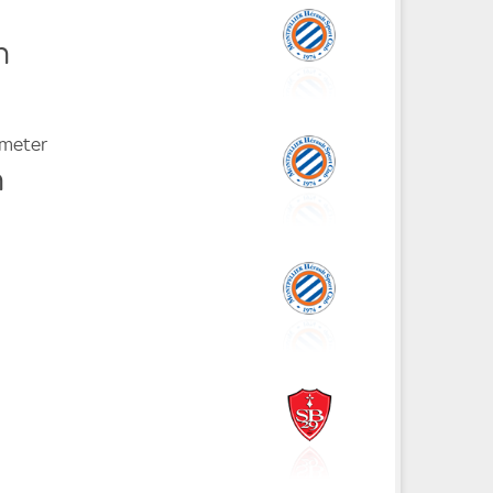
n
fmeter
n