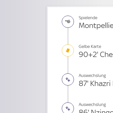
Spielende
Montpellie
Gelbe Karte
90+2' Che
Auswechslung
87' Khazr
Auswechslung
86' Nzing