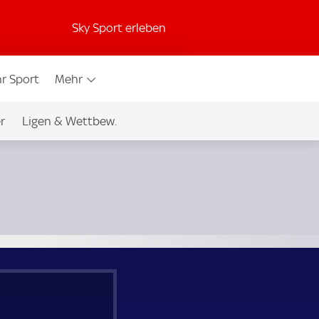
Sky Sport erleben
r Sport
Mehr
r
Ligen & Wettbew.