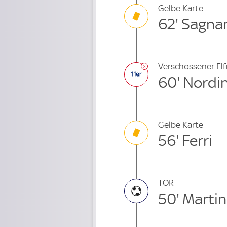
Gelbe Karte
62' Sagna
Verschossener El
60' Nordi
Gelbe Karte
56' Ferri
TOR
50' Martin