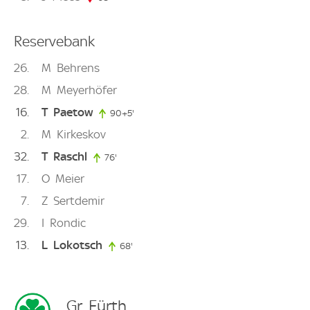
Reservebank
26
M
Behrens
28
M
Meyerhöfer
16
T
Paetow
90+5'
95. minute
2
M
Kirkeskov
32
T
Raschl
76'
76. minute
17
O
Meier
7
Z
Sertdemir
29
I
Rondic
13
L
Lokotsch
68'
68. minute
Gr. Fürth