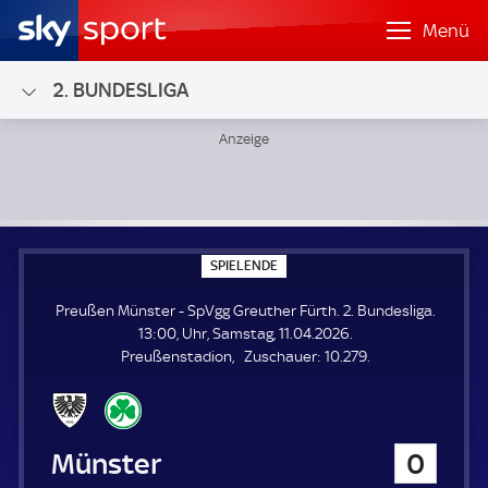
Menü
2. BUNDESLIGA
Preußen Münster - SpVgg Greuther Fürth; 2. Bundesliga
S
SPIELENDE
P
I
Preußen Münster - SpVgg Greuther Fürth. 2. Bundesliga.
E
L
13:00, Uhr, Samstag, 11.04.2026.
E
Z
Preußenstadion
Zuschauer:
10.279.
N
D
u
E
s
c
h
Preußen Münster
0
a