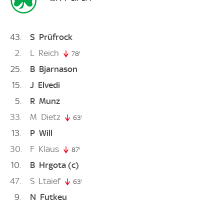
43
S
Prüfrock
2
L
Reich
78'
78. minute
25
B
Bjarnason
15
J
Elvedi
5
R
Munz
33
M
Dietz
63'
63. minute
13
P
Will
30
F
Klaus
87'
87. minute
10
B
Hrgota
(c)
47
S
Ltaief
63'
63. minute
9
N
Futkeu