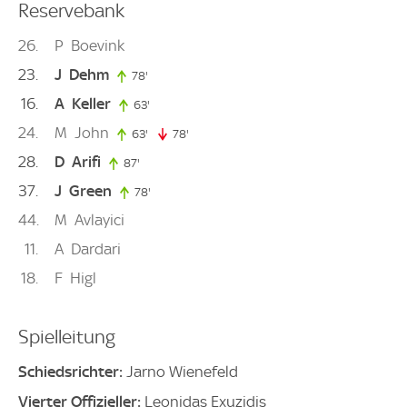
Reservebank
26
P
Boevink
23
J
Dehm
78'
78. minute
16
A
Keller
63'
63. minute
24
M
John
63'
63. minute
78'
78. minute
28
D
Arifi
87'
87. minute
37
J
Green
78'
78. minute
44
M
Avlayici
11
A
Dardari
18
F
Higl
Spielleitung
Schiedsrichter:
Jarno Wienefeld
Vierter Offizieller:
Leonidas Exuzidis