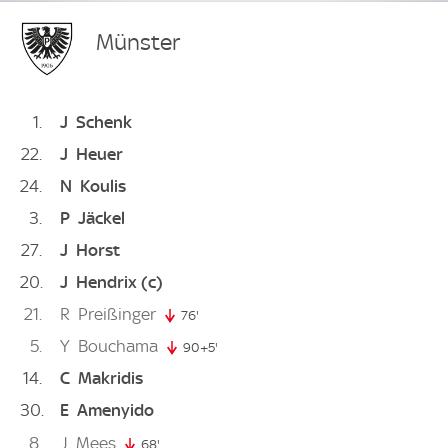
Münster
1
J
Schenk
22
J
Heuer
24
N
Koulis
3
P
Jäckel
27
J
Horst
20
J
Hendrix
(c)
21
R
Preißinger
76'
76. minute
5
Y
Bouchama
90+5'
95. minute
14
C
Makridis
30
E
Amenyido
8
J
Mees
68'
68. minute